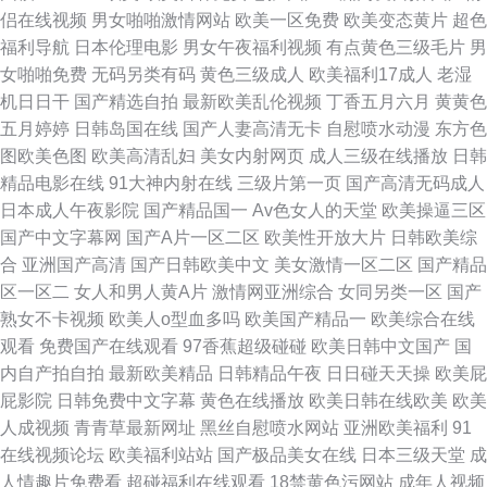
侣在线视频
男女啪啪激情网站
欧美一区免费
欧美变态黄片
超色
福利导航
日本伦理电影
男女午夜福利视频
有点黄色三级毛片
男
女啪啪免费
无码另类有码
黄色三级成人
欧美福利17成人
老湿
机日日干
国产精选自拍
最新欧美乱伦视频
丁香五月六月
黄黄色
五月婷婷
日韩岛国在线
国产人妻高清无卡
自慰喷水动漫
东方色
图欧美色图
欧美高清乱妇
美女内射网页
成人三级在线播放
日韩
精品电影在线
91大神内射在线
三级片第一页
国产高清无码成人
日本成人午夜影院
国产精品国一
Av色女人的天堂
欧美操逼三区
国产中文字幕网
国产A片一区二区
欧美性开放大片
日韩欧美综
合
亚洲国产高清
国产日韩欧美中文
美女激情一区二区
国产精品
区一区二
女人和男人黄A片
激情网亚洲综合
女同另类一区
国产
熟女不卡视频
欧美人o型血多吗
欧美国产精品一
欧美综合在线
观看
免费国产在线观看
97香蕉超级碰碰
欧美日韩中文国产
国
内自产拍自拍
最新欧美精品
日韩精品午夜
日日碰天天操
欧美屁
屁影院
日韩免费中文字幕
黄色在线播放
欧美日韩在线欧美
欧美
人成视频
青青草最新网址
黑丝自慰喷水网站
亚洲欧美福利
91
在线视频论坛
欧美福利站站
国产极品美女在线
日本三级天堂
成
人情趣片免费看
超碰福利在线观看
18禁黄色污网站
成年人视频