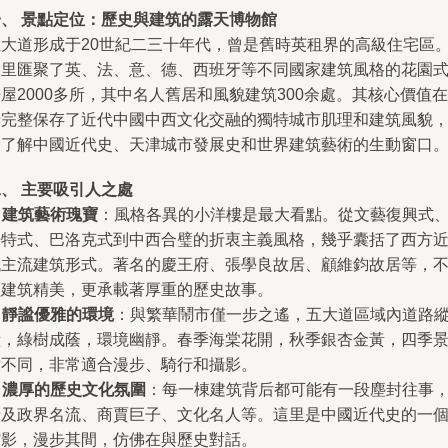
一、 景點定位：歷史與建筑的露天博物館
五大道形成于20世紀二三十年代，曾是舊時英租界的高級住宅區
這里匯聚了英、法、意、德、西班牙等不同國家建筑風格的花園
屋2000多所，其中名人舊居和風貌建筑300余處。其核心價值在
于完整保存了近代中國中西文化交融的獨特城市肌理和建筑風貌
是了解中國近代史、天津城市發展史和世界建筑藝術的生動窗口
、 主要吸引人之處
.
建筑藝術瑰寶
：風格各異的小洋樓是最大看點。從文藝復興式
哥特式、巴洛克式到中西合璧的折衷主義風格，幾乎囊括了西方
代主流建筑形式。著名的慶王府、張學良故居、顧維鈞故居等，
僅建筑精美，更承載著厚重的歷史故事。
.
靜謐優雅的環境
：與繁華鬧市僅一步之遙，五大道區域內道路
橫，綠樹成蔭，環境幽靜。春季海棠花開，秋季銀杏金黃，四季
致不同，非常適合漫步、騎行和攝影。
.
濃厚的歷史文化氛圍
：每一棟建筑背后都可能有一段塵封往事
涉及政界名流、商賈巨子、文化名人等。這里是中國近代史的一
縮影，漫步其間，仿佛在與歷史對話。