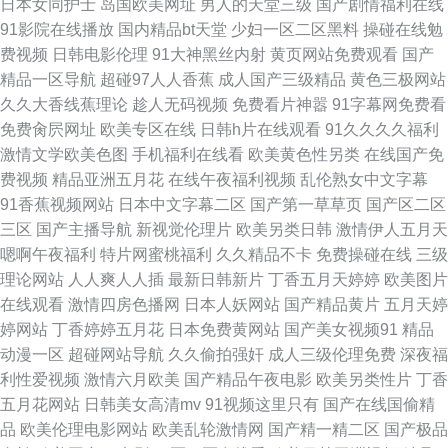
日本女同护士
岛国欧美网址
男人的天堂三级
国产剧情福利在线
97在线 成人AV综合网 亚洲春色激情 极品美女av 97超碰图片 日本免费黄色
91影院在线播放
国内精品bt天堂
少妇一区二区黑料
操碰在线勉
费视频
日韩电影伦理
91大神黑丝内射
黄页网站免费观看
国产
网 肏逼图20p 亚洲AV性爱 国产毛片视频ar 97超碰国产在线观看 午夜老司机
精品一区导航
超碰97人人香蕉
成人国产三级精品
黄色三极网站
久久大香线蕉理论
趁人无码视频
免费看片神嚣
91字幕网免费看
五区 国模视频秦先生 在线免费观看成人a片 91大香蕉伊人 欧美图色图片区
免费肏屄网址
欧美专区在线
日韩h片在线观看
91久久久久福利
激情文学欧美色图
手机福利在线看
欧美黄色性另类
在线国产免
东京热亚洲传媒 91久久九色偷拍视频 欧洲少妇一级高清视频 AV无毛网站 五
费视频
精品亚洲五月花
在线午夜福利视频
乱伦熟女中文字幕
91香蕉视频网站
日本中文字幕二区
国产第一草草页
国产区二区
月丁香加勒比 日本精品在线观看17 www91在线观看 制服诱惑深爱网 少妇一
三区
国产主播导航
新视觉伦理片
欧美另类日韩
激情伊人五月天
嗯啊午夜福利
特片网蜜桃福利
久久精品不卡
免费操碰在线
三级
区50 福利姬白浆导航 影音先锋色精东 另类图片婷婷五月天 97老师在线 91
理论网站
人人爽人人插
最新日韩新片
丁香五月天婷婷
欧美图片
在线观看
激情四房色播网
日本人妖网站
国产精品黄片
五月天婷
超碰在线导航 殴美日韩在线视频 成人A片无码免费 91黑丝欧美系列 蜜桃久
婷网站
丁香婷婷五月花
日本免费黄网站
国产美女视频91
精品
动漫一区
超碰网站导航
久久偷拍强奸
成人三级伦理免费
深夜福
久夜夜夜夜av www免费国产精品 亚洲欧美草一区 精东久久五月 av导航在线
利性爱视频
激情六月欧美
国产精品午夜电影
欧美另类性片
丁香
五月花网站
日韩美女高清mv
91视频这里只有
国产在线国偷精
观看 香蕉视频黄色 极品福利导航 97无码理论 午夜色色电影 国产精品久久九
品
欧美伦理电影网站
欧美乱轮激情网
国产精一精二区
国产极品