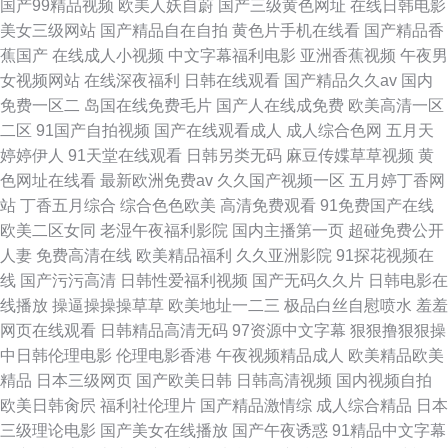
国产99精品视频
欧美人妖自蔚
国产三级黄色网址
在线日韩电影
美女三级网站
国产精品自在自拍
黄色片手机在线看
国产精品香
蕉国产
在线成人小视频
中文字幕福利电影
亚洲香蕉视频
午夜男
女视频网站
在线深夜福利
日韩在线观看
国产精品久久av
国内
免费一区二
岛国在线免费毛片
国产人在线成免费
欧美高清一区
二区
91国产自拍视频
国产在线观看成人
成人综合色网
五月天
婷婷伊人
91天堂在线观看
日韩另类无码
麻豆传媟草草视频
黄
色网址在线看
最新欧洲免费av
久久国产视频一区
五月婷丁香网
站
丁香五月综合
综合色色欧美
高清免费观看
91免费国产在线
欧美二区女同
老湿午夜福利影院
国内主播第一页
超碰免费公开
人妻
免费高清在线
欧美精品福利
久久亚洲影院
91探花视频在
线
国产污污高清
日韩性爱福利视频
国产无码久久片
日韩电影在
线播放
操逼操操操草草
欧美地址一二三
极品白丝自慰喷水
羞羞
网页在线观看
日韩精品高清无码
97资源中文字幕
狠狠撸狠狠操
中日韩伦理电影
伦理电影香港
午夜视频精品成人
欧美精品欧美
精品
日本三级网页
国产欧美日韩
日韩高清视频
国内视频自拍
欧美日韩肏屄
福利社伦理片
国产精品激情综
成人综合精品
日本
三级理论电影
国产美女在线播放
国产午夜诱惑
91精品中文字幕