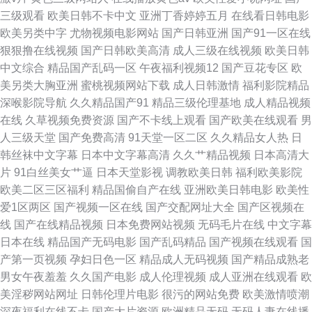
三级观看
欧美日韩不卡中文
亚洲丁香婷婷五月
在线看日韩电影
欧美另类中字
尤物视频电影网站
国产日韩亚洲
国产91一区在线
狠狠撸在线视频
国产日韩欧美高清
成人三级在线视频
欧美日韩
中文综合
精品国产乱码一区
午夜福利视频12
国产豆花专区
欧
美另类大胸亚洲
蜜桃视频网站下载
成人日韩激情
福利影院精品
深喉影院导航
久久精品国产91
精品三级伦理基地
成人精品视频
在线
久草视频免费资源
国产不卡线上观看
国产欧美在线观看
男
人三级天堂
国产免费高清
91天堂一区二区
久久精品女人热
日
韩丝袜中文字幕
日本中文字幕高清
久久艹精品视频
日本高清大
片
91白丝美女艹逼
日本天堂影视
调教欧美日韩
福利欧美影院
欧美二区三区福利
精品国偷自产在线
亚洲欧美日韩电影
欧美性
爱1区两区
国产视频一区在线
国产交配网址大全
国产区视频在
线
国产在线精品视频
日本免费网站视频
无码毛片在线
中文字幕
日本在线
精品国产无码电影
国产乱码精品
国产视频在线观看
国
产第一页视频
孕妇日色一区
精品成人无码视频
国产精品成熟老
男女午夜羞羞
久久国产电影
成人伦理视频
成人亚洲在线观看
欧
美淫秽网站网址
日韩伦理片电影
很污的网站免费
欧美激情喷潮
深夜福利在线不卡
国产大片资源
欧洲精品无码
无码人妻在线播