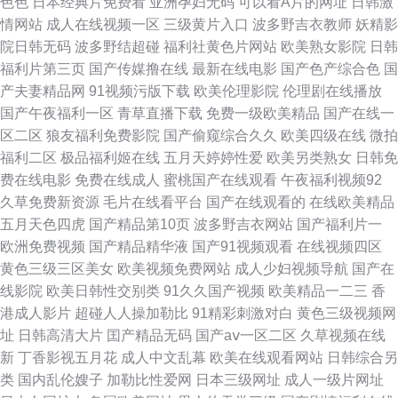
色色
日本经典片免费看
亚洲孕妇无码
可以看A片的网址
日韩激
院 欧美精品色偷 成人快手AV 中文字幕网91 狼人干大香蕉 91搜索结果-尤物
情网站
成人在线视频一区
三级黄片入口
波多野吉衣教师
妖精影
院日韩无码
波多野结超碰
福利社黄色片网站
欧美熟女影院
日韩
网 欧美性性狂猛 A级黄色视频日本道 午夜黑丝av 九一制作天麻传媒免 91社
福利片第三页
国产传媒撸在线
最新在线电影
国产色产综合色
国
产夫妻精品网
91视频污版下载
欧美伦理影院
伦理剧在线播放
国产免费 日韩性爱免费视频 精东AV黄色传媒 东京热男人的天堂社区 怡红院
国产午夜福利一区
青草直播下载
免费一级欧美精品
国产在线一
区二区
狼友福利免费影院
国产偷窥综合久久
欧美四级在线
微拍
香蕉网 精东传媒A级毛 91精彩视频 日韩A片高清无码 成人污污污视频 亚洲
福利二区
极品福利姬在线
五月天婷婷性爱
欧美另类熟女
日韩免
费在线电影
免费在线成人
蜜桃国产在线观看
午夜福利视频92
品质自拍视频网站 狠狠操狠狠爱 av在线播放网址页 偷拍第13页 欧美日韩黄
久草免费新资源
毛片在线看平台
国产在线观看的
在线欧美精品
五月天色四虎
国产精品第10页
波多野吉衣网站
国产福利片一
色网 影音先锋色情资源 久久这里只精品6 中文字幕蜜臀无码久久 蜜桃臀后入
欧洲免费视频
国产精品精华液
国产91视频观看
在线视频四区
黄色三级三区美女
欧美视频免费网站
成人少妇视频导航
国产在
AV 91首页福利 日韩另类专区 浮力影院屁屁 午夜片第一页 爱豆传媒操片 海
线影院
欧美日韩性交别类
91久久国产视频
欧美精品一二三
香
港成人影片
超碰人人操加勒比
91精彩刺激对白
黄色三级视频网
角社区真实偷伦AV 97自拍在线视频 在线不卡卡视频 三级网址AV 国产浮力
址
日韩高清大片
囯产精品无码
国产aⅴ一区二区
久草视频在线
新
丁香影视五月花
成人中文乱幕
欧美在线观看网站
日韩综合另
最新线路 91国产黑料在线观看 欧洲少妇av av影院在线播 亚洲春色网址 免费
类
国内乱伦嫂子
加勒比性爱网
日本三级网址
成人一级片网址