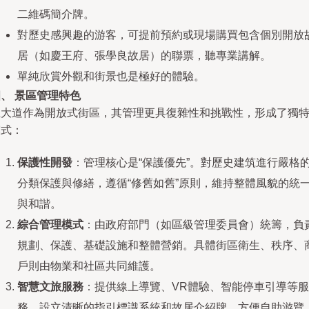
二維碼簡介牌。
對歷史感興趣的游客，可提前預約或現場購買包含個別開放
居（如慶王府、張學良故居）的聯票，聽專業講解。
單純欣賞外觀和街景也是極好的體驗。
、 景區管理特色
五大道作為開放式街區，其管理更具復雜性和挑戰性，形成了獨
模式：
保護性開發
：管理核心是“保護優先”。對歷史建筑進行嚴格
分類保護與修繕，遵循“修舊如舊”原則，維持整體風貌的統
與和諧。
綜合管理模式
：由政府部門（如區級管理委員會）統籌，負
規劃、保護、基礎設施和整體營銷。具體街區衛生、秩序、
戶則由物業和社區共同維護。
智慧文旅服務
：提供線上導覽、VR體驗、智能停車引導等服
務。設立清晰的指引標識系統和故居介紹牌，方便自助游覽