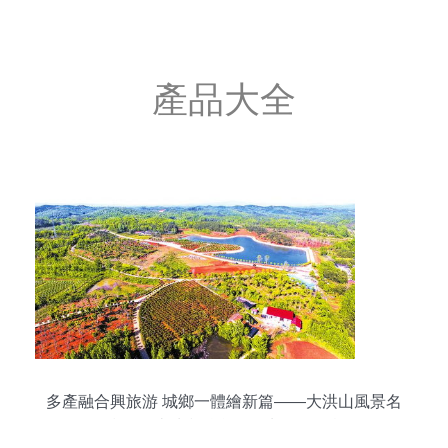
產品大全
多產融合興旅游 城鄉一體繪新篇——大洪山風景名
勝區打造城鄉融合發展先行區紀實