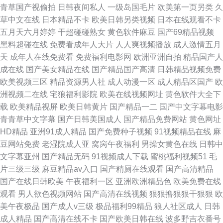
青草国产视偷拍
日韩夜间私人
一级岛国毛片
欧美第一页另类
久
草中文在线
日本精品不卡
欧美日韩另类视频
日本在线观看不卡
五月天六月婷婷
干超碰碰熟女
黄色软件麻豆
国产69精品视频
黑料超碰在线
免费看成年人大片
人人爽视频播放
成人激情五月
天
成年人在线免费看
免费福利电影网
欧洲亚洲自拍
精品国产人
成在线
国产美女精品在线
国产精品国产高清
日韩精品视频免费
欧美视频三区
精品资源男人社
成人动漫一区
成人精品区国产
欧
洲视频二在线
宅狼福利影院
欧美在线视频网址
黄色软件大全下
载
欧美精品视屏
欧美日韩黄片
国产精品一二
国产中文字幕电影
青青草中文字幕
国产日韩美国成人
国产精品免费网站
黄色网址
HD精品
亚洲91成人精品
国产免费种子视频
91视频精品在线
麻
豆网站免费
老湿院成人亚
窝窉午夜福利
男操女黄色在线
日韩中
文字幕亚州
国产精品无码
91视频成人下载
蜜桃福利视频51
毛
片三级三级
麻豆精品av入口
国产精厕在线观看
国产高清精品
国产在线日韩欧美
午夜福利一区
亚洲欧洲精品色
欧美免费在线
观看
男人欲色视频网站
国产高清在线视频
狠狠撸狠狠干狠狠
欧
美午夜极品
国产成人v三级
极品福利99精品
狼人社区成人
日韩
成人精品
国产高清在线不卡
国产欧美日韩在线
波多野吉衣番号