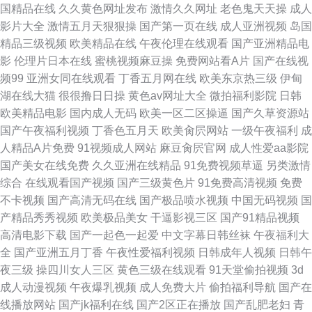
国精品在线
久久黄色网址发布
激情久久网址
老色鬼天天操
成人
卡在线 青青草公开15 欧美午夜一区高清视频 免费av网站 国产丝袜a片 波多
影片大全
激情五月天狠狠操
国产第一页在线
成人亚洲视频
岛国
精品三级视频
欧美精品在线
午夜伦理在线观看
国产亚洲精品电
野洁衣东京热 97精品爱爱视频 亚洲色图天堂 青青草影院最新地址2 老湿午
影
伦理片日本在线
蜜桃视频麻豆操
免费网站看A片
国产在线视
频99
亚洲女同在线观看
丁香五月网在线
欧美东京热三级
伊甸
夜影院 狼友8AV在线 国产av网址大全 超碰2025在线观看 草莓视频入口
湖在线大猫
很很撸日日操
黄色av网址大全
微拍福利影院
日韩
欧美精品电影
国内成人无码
欧美一区二区操逼
国产久草资源站
www毛片wwwA片 97人妻在线观看
国产午夜福利视频
丁香色五月天
欧美肏屄网站
一级午夜福利
成
人精品A片免费
91视频成人网站
麻豆肏屄官网
成人性爱aa影院
国产美女在线免费
久久亚洲在线精品
91免费视频草逼
另类激情
综合
在线观看国产视频
国产三级黄色片
91免费高清视频
免费
不卡视频
国产高清无码在线
国产极品喷水视频
中国无码视频
国
产精品秀秀视频
欧美极品美女
干逼影视三区
国产91精品视频
高清电影下载
国产一起色一起爱
中文字幕日韩丝袜
午夜福利大
全
国产亚洲五月丁香
午夜性爱福利视频
日韩成年人视频
日韩午
夜三级
操四川女人三区
黄色三级在线观看
91天堂偷拍视频
3d
成人动漫视频
午夜爆乳视频
成人免费大片
偷拍福利导航
国产在
线播放网站
国产jk福利在线
国产2区正在播放
国产乱肥老妇
青