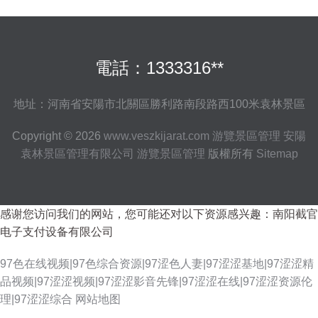
電話：1333316**
地址：河南省安陽市北關區勝利路南段路西100米袁林景區
Copyright © 2026
www.veszkijarat.com
游覽景區管理
安陽
袁林景區管理有限公司
游覽景區管理
版權所有
Sitemap
感谢您访问我们的网站，您可能还对以下资源感兴趣：南阳截官
电子支付设备有限公司
97色在线视频|97色综合资源|97涩色人妻|97涩涩基地|97涩涩精
品视频|97涩涩视频|97涩涩影音先锋|97涩涩在线|97涩涩资源伦
理|97涩涩综合
网站地图