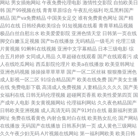
网站
男女插炮网站
午夜免费伦理电影
激情性交影院
自拍欧美日
97论坛视频播放 黑丝亚洲无码 AV青青草原 激情另类qvod 91成人淫淫一区
韩
国产99视频在线
青青草原综合
午夜乱伦福利
吃瓜黑料国产
精品
国产va免费精品
中国美女足交
谁有免费黄色网址
国产精
色色亚洲自拍 国产精品有码视频 91丝袜人妻 性福福利久久 老司机福利ae入
品91在线
日韩经典欧美综合
91短视频在线看
青青草精品视频
极品白丝自慰出水
欧美爱爱影院
亚洲色情天堂
日韩第一页在线
口 AV在线搬运工 怡红院综合网 一区二区福利导航在线 久久国产精久久精产
脚交白嫩玉足视频
国产ts在线播放
无码精品一级毛片
伦理三级
片黄视频
91蝌蚪在线视频
亚洲中文字幕精品
日本三级电影
综
国 91偷拍视频 欧洲操逼AV 俺去也com 亚洲五月天中文字幕 日本理论电影院
合五月婷婷
女同成人用品
久草超碰在线观看
国产在线观看污
成
人在线吃瓜网站
西瓜影院伦理片
欧美a在线播放
欧美亚韩网址
国产三级级片在线播放 a片久久福利导航 97干97色 亚洲小说激情 日韩黑丝
亚洲色码视频
操操操草草草草
国产一区二区丝袜
狠狠撸亚洲色
成人影视一区二区
91综合精品国产
欧美在线免费
国产美女主播
av 国产精品爽爽v 97成人视频 亚洲成人av网址 欧美日韩免费做爰视频 国在
在线
免费电影下载
高清成人免费视频
人妻精品久久久久
国产美
女福利在线
日韩无码伦理视频
超碰网页香蕉
欧美性爱第四页
国
线视频91 av资源网第一页 性久爱免费视频 国产三级黄色毛片 91美女蜜桃在
产成年人电影
美女黄视频网站
伦理福利网站
久久夜色精品国产
日韩欧美亚洲视频
成人高清无码
国产91对白在线
最新福利资源
线 日韩免费一级tv 极品美女一线天 大香蕉久久爱 97超碰免费公并 91视频人
网址
免费在线看黄色
内射合集对白在线
欧美熟女乱伦
国产网站
在线播放
无码国产在线播放
日韩系列第一页
成人黄色三级网站
畜 91另类视频在线观看 91超碰情侣 亚洲高清一日视频 色色女人六月 国产
久久午夜少妇无码
A片视频在线网站
第一福利网欧美
欧美日韩