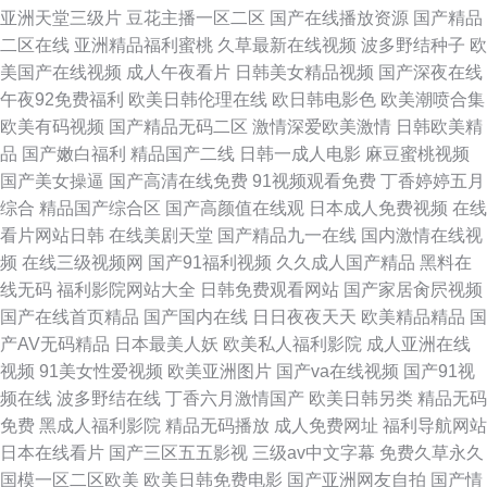
亚洲天堂三级片
豆花主播一区二区
国产在线播放资源
国产精品
二区在线
亚洲精品福利蜜桃
久草最新在线视频
波多野结种子
欧
美国产在线视频
成人午夜看片
日韩美女精品视频
国产深夜在线
午夜92免费福利
欧美日韩伦理在线
欧日韩电影色
欧美潮喷合集
欧美有码视频
国产精品无码二区
激情深爱欧美激情
日韩欧美精
品
国产嫩白福利
精品国产二线
日韩一成人电影
麻豆蜜桃视频
国产美女操逼
国产高清在线免费
91视频观看免费
丁香婷婷五月
综合
精品国产综合区
国产高颜值在线观
日本成人免费视频
在线
看片网站日韩
在线美剧天堂
国产精品九一在线
国内激情在线视
频
在线三级视频网
国产91福利视频
久久成人国产精品
黑料在
线无码
福利影院网站大全
日韩免费观看网站
国产家居肏屄视频
国产在线首页精品
国产国内在线
日日夜夜天天
欧美精品精品
国
产AV无码精品
日本最美人妖
欧美私人福利影院
成人亚洲在线
视频
91美女性爱视频
欧美亚洲图片
国产va在线视频
国产91视
频在线
波多野结在线
丁香六月激情国产
欧美日韩另类
精品无码
免费
黑成人福利影院
精品无码播放
成人免费网址
福利导航网站
日本在线看片
国产三区五五影视
三级av中文字幕
免费久草永久
国模一区二区欧美
欧美日韩免费电影
国产亚洲网友自拍
国产情