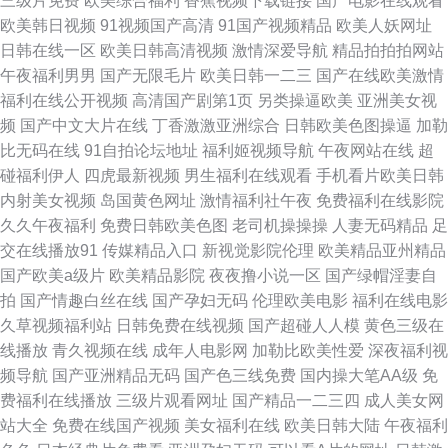
三级片免费
欧美综合福利
香蕉视频下载链接
国产电影在线观看
91九色在线久久 蜜桃精品福利一区 97mm美眉福利视频 麻豆精品13p 91乱
欧美韩日视频
91视频国产高清
91国产视频精品
欧美人妖网址
日韩在线一区
欧美日韩高清视频
激情深爱导航
精品拍拍拍网站
子伦国产视频 麻豆苹果大象视频 91视频第四页 狼人婷婷五月网 91大神在线
午夜福利男男
国产无限毛片
欧美日韩一二三
国产在线欧美激情
福利在线公开视频
高清国产剧第1页
另类操逼欧美
亚洲美女视
久久 玖玖色资源网 91小青蛙视频 萌白酱视频播放红桃 黑丝翘臀后入 亚洲在
频
国产中文大片在线
丁香激激亚洲综合
日韩欧美色图操逼
加勒
比无码在线
91自拍论坛地址
福利姬视频导航
午夜网站在线
超
线gv 国产精品丝袜在线 中文AV之家 黄色媒体无码网址 91香蕉国产福利片
碰福利伊人
四虎最新视频
男生福利在线观看
手机看片欧美日韩
内射美女视频
岛国黄色网址
激情福利社午夜
免费福利在线影院
日本理论片在线观看 av导航在线观看 性爱AV在线 国产AV密臀 亚洲SS欧美
久久午夜福利
免费日韩欧美色图
老司机操操操
人妻无码精品
足
交在线播放91
传媒精品入口
新视觉影院伦理
欧美精品亚州精品
性爱aⅴ 精品极品免费无码 99资源站性爱视频 丝袜后入在线免费观看 国产日
国产欧美a级片
欧美精品影院
夜夜撸小说一区
国产绿帽淫妻自
拍
国产情趣白丝在线
国产孕妇无码
伦理欧美电影
福利在线电影
B大片 自拍情h片放 亚洲无码日B网 国产三级在线播放 亚洲午夜AV久久 激情
久草视频福利站
日韩免费在线视频
国产超碰人人模
黄色三级在
线播放
青久视频在线
成年人电影网
加勒比欧美性爱
深夜福利视
五月婷婷妞妞 91素人网站 日本成人无码 www精品狼牙套毛片 午夜成人精选
频导航
国产亚洲精品无码
国产色三线免费
国内操大笔AA级
免
费福利在线播放
三级片观看网址
国产精品一二三四
成人美女网
韩国美女一区二区三区 综合色色资源 精东传媒A片 51黄色视频 午夜性交影
站大全
免费在线国产视频
美女福利在线
欧美日韩大陆
午夜福利