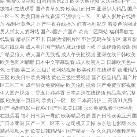
站
免费久草视频
日韩精品第2页
欧美大胸视频
人妖在线不卡
三
级福利在线观看
国产青草免费
欧美乱妇日本
亚洲伊人精品
国产
一区一区
欧美日韩在线资源
亚洲综合一区二区
成人影片在线播
放
福利社黄色片
国产午夜在线播放
红杏福利影院
着黄色的网址
男人插女人的网站
国产a国产片国产
欧美二区网站
福利导航在
线观看
精品国产不卡
日韩激情图片区
亚洲无码在线专区
麻豆影
视在线观看
成人看片国产精品
麻豆传媒下载
香蕉视频免费版
国
产精品狼人
成人国产无线视
成人午夜性视频
亚洲在线日韩欧美
欧美色图片嘟嘟
日本中文字幕观看
成人动漫入口
日韩欧美色中
色
日韩欧美二区
三级片黄网站视频
欧美伦理在线观看
欧洲精品
三区
欧美日韩欧美网站
黄色三级性爱视频
国产极品精品
国产片
区二区三区
成年男女免费网站
欧美伦理视频
国产免费淫秽视频
伊人国产视频
丁香五月婷婷香
日本高清在线视频
精品高清完整
版
欧美第一页福利
欧美行一区二区
日本高清护士
高清91免费
国产
福利电影午夜AV
国产区欧美日韩
永久免费观看
亚洲福利
在线观看
福利日韩第一导航
欧美精品资源
国产日韩欧美亚洲
国
产日本亚洲
国产一区二区不卡
老司机天天操
东京热电影网
久久
精品视频人妻
欧美日韩精品区
国产精品一在
久久精彩视频黑料