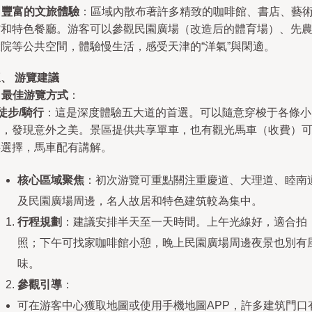
.
豐富的文旅體驗
：區域內散布著許多精致的咖啡館、書店、藝
館和特色餐廳。游客可以參觀民園廣場（改造后的體育場）、先
大院等公共空間，體驗慢生活，感受天津的“洋氣”與閑適。
、 游覽建議
.
最佳游覽方式
：
徒步/騎行
：這是深度體驗五大道的首選。可以隨意穿梭于各條小
道，發現意外之美。景區提供共享單車，也有觀光馬車（收費）
供選擇，馬車配有講解。
核心區域聚焦
：初次游覽可重點關注重慶道、大理道、睦南
及民園廣場周邊，名人故居和特色建筑較為集中。
行程規劃
：建議安排半天至一天時間。上午光線好，適合拍
照；下午可找家咖啡館小憩，晚上民園廣場周邊夜景也別有
味。
參觀引導
：
可在游客中心獲取地圖或使用手機地圖APP，許多建筑門口