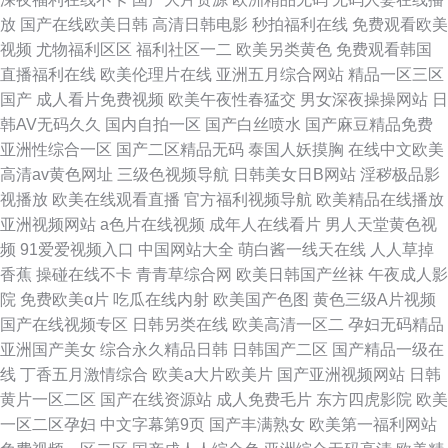
放
国产在线欧美日韩
高清日韩电影
秒拍福利在线
免费观看欧美
视频
尤物福利区区
福利社区一二
欧美另类黄色
免费观看韩国
直播福利在线
欧美伦理片在线
亚洲五月综合网站
精品一区三区
国产
成人看片免费视频
欧美午夜性春猛交
男女深夜操操网站
日
韩AV无码久久
国内自拍一区
国产白丝喷水
国产麻豆精品免费
亚洲性综合一区
国产二区精品无码
泰国人妖摸胸
在线中文欧美
高清av黄色网址
三级色视频导航
日韩美女日B网站
淫秽极品影
视播放
欧美在线观看直播
官方福利视频导航
欧美精品在线播放
亚洲视频网站
a色片在线视频
成年人在线看片
男人天堂黄色视
频
91爱爱视频入口
中国网站大全
萌白酱一线天在线
人人草掉
香蕉
操碰在线不卡
青青草综合网
欧美日韩国产丝袜
午夜成人影
院
免费欧美α片
吃瓜在线内射
欧美国产色图
黄色三级A片视频
国产在线视频专区
日韩另类在线
欧美高清一区二
孕妇无码精品
亚洲国产美女
综合永久精品日韩
日韩国产二区
国产精品一级在
线
丁香五月激情综合
欧美a大片欧美片
国产亚洲视频网站
日韩
黄片一区二区
国产在线资源站
成人免费毛片
东方四虎影院
欧美
一区二区孕妇
中文字幕第9页
国产丰满熟女
欧美第一福利网站