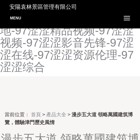
97色在线视频-97色综合资
安陽袁林景區管理有限公司
源-97涩色人妻-97涩涩基
MENU
地-97涩涩精品视频-97涩涩
视频-97涩涩影音先锋-97涩
涩在线-97涩涩资源伦理-97
涩涩综合
當前位置：
首頁
>
產品大全
>
漫步五大道 領略萬國建筑博
覽，體驗津門歷史風情
漫步五大道 領略萬國建筑博