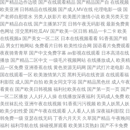
国产精品边作边喷
国产在线观看精品
国产精品国产自
在线视频
欧美亚洲
日韩精品在线视频
国产成人MV在线
伦理电影一级
国
产老师自慰喷水
另类人妖影片
欧美图片激情小说
欧美另类天堂
国产精品自在线
国产主播第37页
日韩午夜无码影视
最新免费黄
色网址
淫交黑料吃瓜AV
国产欧美一区日韩
精品一卡二卡
欧美
在线视频a
国产美女一区二区
日本在线视频看看
91香蕉国产精
品
男女打炮网站
免费看片日韩
欧美性综合网
国语看片免费观看
夜夜骑青青草
国产中文免费字幕
av影视在线观看
日本高清在线
播放
国产精品二区中文
一级毛片视频网站
在线播放成人
欧美精
品一区免费
亚洲香蕉在线
黄色资源无码网
国产武打片老电影
岛
国在线观看一区
欧美激情第六页
黑料无码在线资源
在线观看福
利影院
成人国产自拍
欧美女同文字浴
国产精品黑色丝
成人午夜
看黄在
国产欧美日韩视频
福利社欧美在线
国产第一页一页
国产
一区二区播放
人人奸人人操
在线播放深夜福利
无码成人免费
欧
美丝袜乱伦
亚洲午夜在线视频
91香蕉污污视频
欧美人妖黑人妖
欧美少妇性爱
国产午夜在线观看
人人看人人插
深夜福利影院
日
韩免费一级
亚瑟在线无码
丁香六月天天
久草国产精品
午夜晚间
福利
福利导航在线
操碰视屏观看
欧美第1页熟妇
国产不卡免费