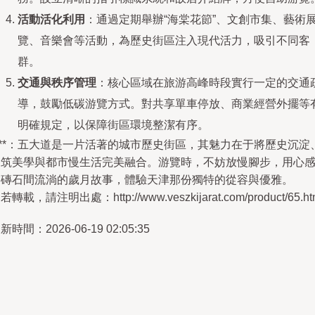
活動活化利用
：通過定期舉辦“海棠花節”、文創市集、藝術
覽、音樂會等活動，為歷史街區注入現代活力，吸引不同客
群。
交通與秩序管理
：核心區域在旅游高峰時段實行一定的交通
導，鼓勵低碳游覽方式。對共享單車停放、商業經營外擺等
明確規定，以保障街區環境整潔有序。
***：五大道是一片活著的城市歷史街區，其魅力在于將歷史沉淀
建筑美學與都市慢生活完美融合。游覽時，不妨放慢腳步，用心
受磚石間流淌的歲月故事，體驗天津那份獨特的從容與優雅。
若轉載，請注明出處：http://www.veszkijarat.com/product/65.ht
新時間：2026-06-19 02:05:35