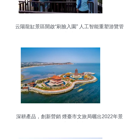
云陽龍缸景區開啟“刷臉入園” 人工智能重塑游覽管
理新時代
深耕產品，創新營銷 煙臺市文旅局曬出2022年景
區管理亮眼“成績單”