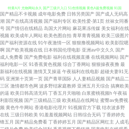
国产精品不卡视频
成年电影免费
日韩另类国产
国产成人无码高
日欧美综合色 久草av资源 丰满白嫩无码无套中出 亚洲色图色中色 精东一级
潮
国产在线高清视频
国产福利专区
欧美性爱-第1页
丝袜女同番
号
国产情侣在线精品
岛国大片网站
麻花果冻传媒
美女福利在线
特黄A片 尤物网站永久 国产三级片入口 51色情视频 黄色A篇免费视频 91国
视频
欧美成年人网站
欧美色图自拍
青草青青视频
欧美三级图片
国产福利资源在线
91午夜激情一区
狠狠撸视频网站
欧美影院嗯
产福利电影 欧美性爱1区在线观看 97在线免费超碰 日韩日日爽无码影院 超
啊
国产欧美视频在线
日本韩国伦理电影
亚洲av中文久久
国产
成人免费看
国产免费电影
福利在线视频直播
在线视频网站
国产
踫成人91 成人3D动漫 最新在线国产色网址 欧美日韩国产另类在线 韩国无码
福利电影一区
91香蕉黄色视频
综合丁香网站
狠狠操夜夜撸
最
新福利在线视频
激情叉叉操逼
午夜福利在线电影
超碰夫妻91无
黄色片 91丝袜白虎 欧美成人专区 97国产资源 欧美a人大片精品 97sese在线
码
亚洲第十页第一页
国产青草国际
人人妻精品视频
国产精品二
三区
激情都市色网
波多野结家庭教师
亚洲五月天综合
搞爽欧美
视频 第一宅男AV导航入口 亚洲知名国产VA 超碰成人天堂AV导航 欧美A片性
的逼
欧美日韩高清无码
丁香五月天啪啪
白浆蜜桃视频h
午夜福
利影院视频
国产三级精品三级
欧美精品在线网址
蜜臀av免费视
爱视频导航 先锋蜜臀蜜桃资源 亚洲天堂成人天美 欧美成人福利 97超碰免费
频
黄色牛牛网站
香港电影伦理片
91视频官方下载
结衣波多野
在线
三级日韩欧美
91羞羞视频网站
日韩综合无码
丁香婷婷先
公开 青娱乐好屌色 中日黄色网址在线观看 不卡的av网站 国产系列精品久无
锋五月
国产精品免费看
丁香婷婷五月
国产精品区网红主
人成毛