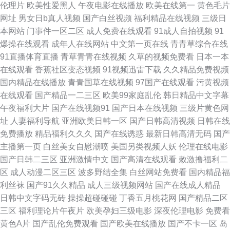
伦理片
欧美性爱黑人
午夜电影在线播放
欧美在线第一
黄色毛片
97人妻资源 一本不卡A∨电影 尤物福利导航 午夜不卡成人视频 欧美喷潮流量
网址
男女日b真人视频
国产白丝视频
福利精品在线视频
三级日
本网站
门事件一区二区
成人免费在线观看
91成人自拍视频
91
另类 丰满熟妇喷水视频 97综合影院 91成人视频在线观看 五月花婷婷综合 欧
爆操在线观看
成年人在线网站
中文第一页在线
青青草综合在线
91直播体育直播
青草青青在线视频
久草的视频免费看
日本一本
美性爱A一级视频 久久看看AV52 俺也要去色播 91中文在线 亚洲综合尤物 日
在线观看
香蕉社区变态视频
91视频迅雷下载
久久精品免费视频
国内精品在线播放
青青国草在线视频
97国产在线观看
污黄视频
韩A毛免费 老湿机你懂得 超碰在线资源97芒果 91熟妇视频导航 亚洲视频第
在线观看
国产精品一二三区
欧美99家庭乱伦
韩日精品中文字幕
午夜福利大片
国产在线视频91
国产日本在线视频
三级片黄色网
一页 日韩免费一级一级A片 国产在线91肉丝 99r这里只有精品3 ts人妖交友
址
人妻福利导航
亚洲欧美日韩一区
国产日韩高清视频
日韩在线
免费播放
精品福利久久久
国产在线诱惑
最新日韩高清无码
国产
网站 av视屏资源 97超碰在线资源站 亚洲天天拍拍 日韩h片在线观看 国内情
主播第一页
白丝美女自慰潮喷
美国另类视频人妖
伦理在线电影
国产日韩二三区
亚洲激情中文
国产高清在线观看
敕激撸福利二
侣视频在线91 av影院传媒 91热在线视频 亚洲少妇欧美黄色片 亚洲成人美女
区
成人动漫二区三区
波多野结全集
白丝网站免费看
国内精品福
利丝袜
国产91久久精品
成人三级视频网站
国产在线成人精品
AV 涩涩视频久久 日韩色94色 久久月麻豆传媒 国产尤物一区二区三区 99精
日韩中文字码无砖
操操超碰碰碰
丁香五月桃花网
国产精品二区
三区
福利理论片午夜片
欧美孕妇三级电影
深夜伦理电影
免费看
品热看 淫乱性国产二区 最新av在线导航 97色色电影网 夜色资源av网 日韩不
黄色A片
国产乱伦免费观看
国产欧美在线播放
国产不卡一区
岛