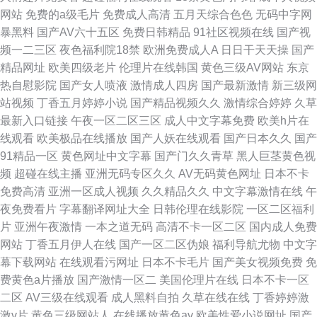
网站
免费的a级毛片
免费成人高清
五月天综合色色
无码中字网
暴黑料
国产AV六十五区
免费日韩精品
91社区视频在线
国产视
频一二三区
夜色福利院18禁
欧洲免费成人A
日日干天天操
国产
精品网址
欧美四级老片
伦理片在线韩国
黄色三级AV网站
东京
热自慰影院
国产女人喷液
激情成人四房
国产最新激情
新三级网
站视频
丁香五月婷婷小说
国产精品视频久久
激情综合婷婷
久草
最新入口链接
午夜一区二区三区
成人中文字幕免费
欧美h片在
线观看
欧美极品在线播放
国产人妖在线观看
国产日本久久
国产
91精品一区
黄色网址中文字幕
国产门久久青草
黑人巨茎黄色视
频
超碰在线主播
亚洲无码专区久久
AV无码黄色网址
日本不卡
免费高清
亚洲一区成人视频
久久精品久久
中文字幕激情在线
午
夜免费看片
字幕翻译网址大全
日韩伦理在线影院
一区二区福利
片
亚洲午夜激情
一本之道无码
高清不卡一区二区
国内成人免费
网站
丁香五月伊人在线
国产一区二区伪娘
福利导航尤物
中文字
幕下载网站
在线观看污网址
日本不卡毛片
国产美女视频免费
免
费黄色a片播放
国产激情一区二
美国伦理片在线
日本不卡一区
二区
AV三级在线观看
成人黑料自拍
久草在线在线
丁香婷婷激
激v片
黄色三级网站人
在线播放黄色av
欧美性爱小说网址
国产