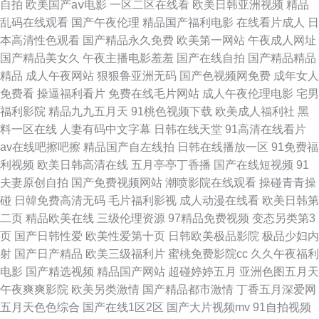
自拍
欧美国产aⅴ电影
一区二区在线看
欧美日韩亚洲视频
精品
九优播 中文字幕精品社区 男女18禁网站 A片资源吧图片 亚洲精品A片免费看
乱码在线观看
国产午夜伦理
精品国产福利电影
在线看片成人
日
本高清性色观看
国产精品永久免费
欧美第一网站
午夜成人网址
久久性爱影视 av基地网最新网址 性爱五月天四房色播 狼友福利电影 97人妻
国产精品美女久
午夜主播电影羞羞
国产在线自拍
国产精品精品
精品
成人午夜网站
狠狠鲁亚洲无码
国产色视频网免费
成年女人
中文不卡在线 五月涩涩社区 亚洲伦理片A片 欧美a级片第一页 欧美aa盗摄
免费看
操逼福利看片
免费在线毛片网站
成人午夜伦理电影
宅男
福利影院
精品九九五月天
91桃色视频下载
欧美成人福利社
黑
大香蕉夜夜撸 亚洲狼人社区 福利视频91 91fuliwang 香蕉亚洲色图 91社成人
料一区在线
人妻有码中文字幕
日韩在线天堂
91高清在线看片
av在线吧擦吧擦
精品国产自左线拍
日韩在线播放一区
91免费福
电影视频 丝袜后入在线 国产91视频3p 亚洲娱乐婷婷五月花 97成人韩影院
利视频
欧美日韩高清在线
五月亭亭丁香播
国产在线短视频
91
夫妻原创自拍
国产免费视频网站
潮喷影院在线观看
操碰青青操
香蕉avav 狼人影院18 97日韩精选 五月天怡红院成人 91在线视频导航 微拍
碰
日韓免费高清无码
毛片福利影视
成人动漫在线看
欧美日韩第
二页
精品欧美在线
三级伦理资源
97精品免费视频
变态另类第3
福利91 欧美h版电影在线观看 白洁在线视频 国产原创中文在线 97人操免费
页
国产日韩性爱
欧美性爱第十页
日韩欧美极品影院
极品少妇内
射
国产日产精品
欧美三级福利片
蜜桃免费影院cc
久久午夜福利
公开视频 五月天婷在线 黄色AV一级片 97久久在线 亚洲A性爱视频 萌白酱金
电影
国产精选视频
精品国产网站
超碰婷婷五月
亚洲色图五月天
午夜爽爽影院
欧美另类激情
国产精品都市激情
丁香五月深爱网
色黑丝 WWW色天使网站 伊人午夜激情 日韩在线论坛色欲AV 国产在线海角
五月天色色综合
国产在线1区2区
国产大片视频mv
91自拍视频