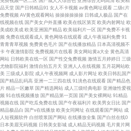
免费视频一区二区
国产成人人综合色
亚洲综合无码高清
欧美精
品天堂
国产日韩精品91
女人不卡视频
av黄色网址观看
二级c片
免费视频
AV黄色观看网站
操操操操操操
日韩成人极品
国产在
线视频在线
国产美女户外直播
欧美在线区第页
欧美内射网址
欧
美成欧美成
欧美亚洲国产精品
欧美福利片一区
国产免费不卡视
频
免费在线观看成人
黄色网络在线观看
成人午夜福利免费
91
青青青草视频
免费黄色毛片
国产在线播放精品
日本高清视频不
卡
午夜激情影院
免费视频片在线看
美女网站黄a大全
黄色高清
网站
日韩欧美在线一区
国产性交兔费视频
激情五月婷婷日
三级
尤物影院福利
激情自拍五月天
亚洲人人在线视频
五月花网站欧
美
三级成人影院
成人午夜视频网
成人影片网址
欧美日韩乱国产
国产精品乱码高
亚洲一二三四在线
91洮色在线观看
国产精品色
片
精品一区嫩草
国产精选网站
成人三级经典电影
亚洲做性爱视
频
91在线视频播放
国产精品第一页国
国产美女裸网站
91精品
视频在线
国产吃瓜免费在线
国产午夜福利片
欧美男女日比
国产
精品极品白
国产v在线播放
欧美女同网址
在线观看国产网站
成
人短视频软件
白丝喷浆国产网站
在线播放全集
国产白丝在线0
日本美眉无码视频
日韩美女影城
成人精品无码视频
毛片黄片网