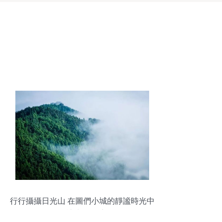
行行攝攝日光山 在圖們小城的靜謐時光中
尋訪山間仙境