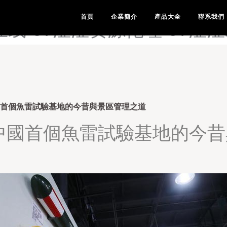
-97涩色人妻-97涩涩基地-
首頁
企業簡介
產品大全
聯系我們
在线-97涩涩资源伦理-97涩
國首個魚雷試驗基地的今昔與景區管理之道
中國首個魚雷試驗基地的今