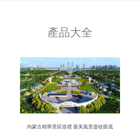
產品大全
內蒙古精華景區巡禮 最美風景盡收眼底