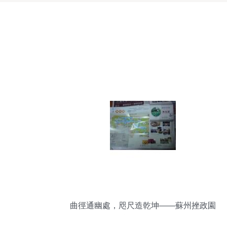
曲徑通幽處，咫尺造乾坤——蘇州挫政園
精品游全攻略