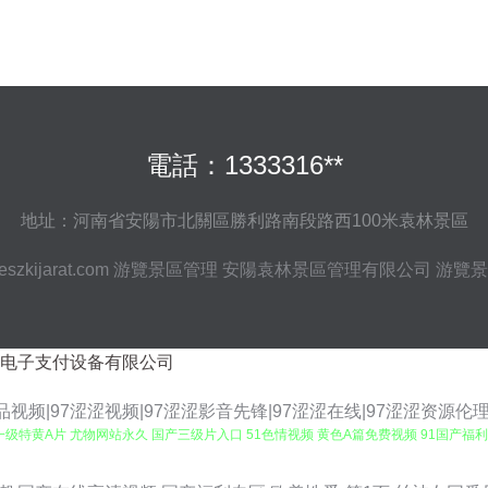
電話：1333316**
地址：河南省安陽市北關區勝利路南段路西100米袁林景區
szkijarat.com
游覽景區管理
安陽袁林景區管理有限公司
游覽景
电子支付设备有限公司
品视频|97涩涩视频|97涩涩影音先锋|97涩涩在线|97涩涩资源伦理
级特黄A片 尤物网站永久 国产三级片入口 51色情视频 黄色A篇免费视频 91国产福
色片 91丝袜白虎 欧美成人专区 97国产资源 欧美a人大片精品 97sese在线视频 