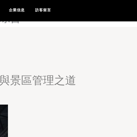
97涩涩精品视频-97涩涩视
企業信息
訪客留言
涩综合
昔與景區管理之道