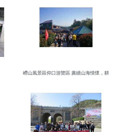
嶗山風景區仰口游覽區 賡續山海情懷，耕
耘景區管理之道