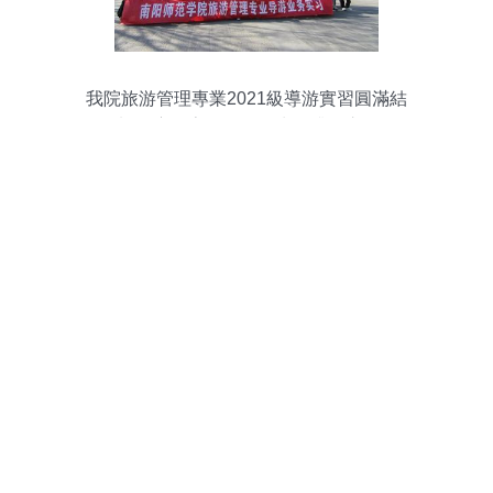
我院旅游管理專業2021級導游實習圓滿結
束 深度探索景區管理水平升維之道