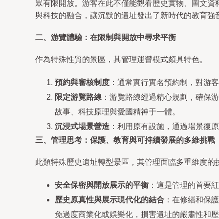
眾有限開放。游客在此不僅能觀看歷史實物、圖文資
與科技的融合，讓沉默的遺址發出了新時代的教育強
二、游覽體驗：在限制與開放中尋求平衡
作為特殊性質的景區，其管理運營模式頗具特色。
預約與審核制度
：通常實行實名預約制，對游客
限定游覽路線
：游覽路線經過精心規劃，確保游
故事、科技原理與愛國精神于一體。
沉浸式場景營造
：利用原有設施，通過場景復原
三、管理思考：保護、教育與可持續發展的多維挑戰
此類特殊歷史遺址轉型景區，其管理面臨多重維度的
安全保密與開放展示的平衡
：這是管理的首要紅
歷史原真性與展示現代化的結合
：在修繕和保護
免過度商業化或娛樂化，損害遺址的嚴肅性和歷