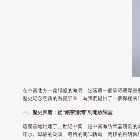
在中國北方一處靜謐的海灣，坐落著一個承載著厚重
歷史紀念意義的游覽景區，為我們提供了一個探秘國
一、歷史回響：從“絕密港灣”到開放課堂
這座基地始建于上世紀中葉，是中國海防武器研發的
汗水。斑駁的碼頭、遺留的測試軌道、簡樸的科研舊