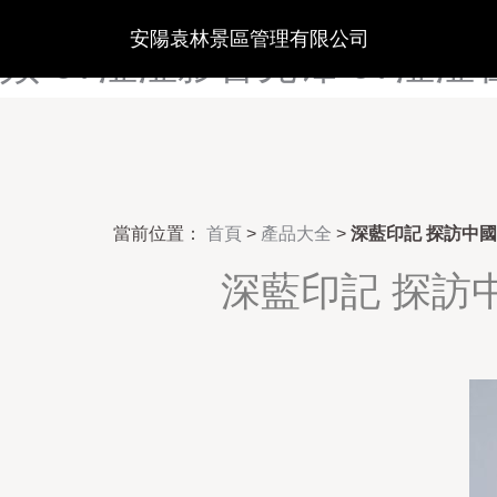
97色在线视频-97色综合资源
安陽袁林景區管理有限公司
频-97涩涩影音先锋-97涩涩
當前位置：
首頁
>
產品大全
>
深藍印記 探訪中
深藍印記 探訪