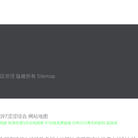
區管理
版權所有
Sitemap
|97涩涩综合
网站地图
利电影 欧美性爱1区在线观看 97在线免费超碰 日韩日日爽无码影院 超踫成
第一宅男AV导航入口 亚洲知名国产VA 超碰成人天堂AV导航 欧美A片性爱视