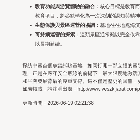
教育功能與游覽體驗的融合
：核心目標是教育而
教育項目，將參觀轉化為一次深刻的認知與精神
生態保護與景區運營的協調
：基地往往地處海濱
可持續運營的探索
：這類景區通常難以完全依靠
以長期延續。
探訪中國首個魚雷試驗基地，如同打開一部立體的國
理，正是在嚴守安全底線的前提下，最大限度地激活
和平與發展背后的厚重支撐。這不僅是歷史的回響，
如若轉載，請注明出處：http://www.veszkijarat.com/pro
更新時間：2026-06-19 02:21:38