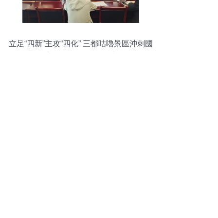
立足“四新”主攻“四化” 三都咕嚕景區沖刺國
家4A級旅游景區創建