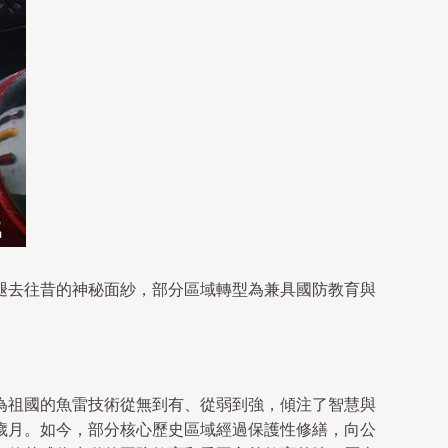
褪去往昔的神秘面紗，部分區域轉型為兼具國防教育與
為祖國的魚雷技術從無到有、從弱到強，傾注了智慧與
歲月。如今，部分核心歷史區域經過保護性修繕，向公