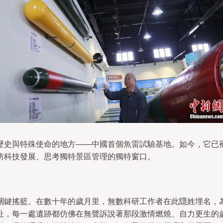
歷史與特殊使命的地方——中國首個魚雷試驗基地。如今，它已
防科技發展、思考獨特景區管理的獨特窗口。
關鍵搖籃。在數十年的歲月里，無數科研工作者在此隱姓埋名，
址，每一處遺跡都仿佛在無聲訴說著那段激情燃燒、自力更生的