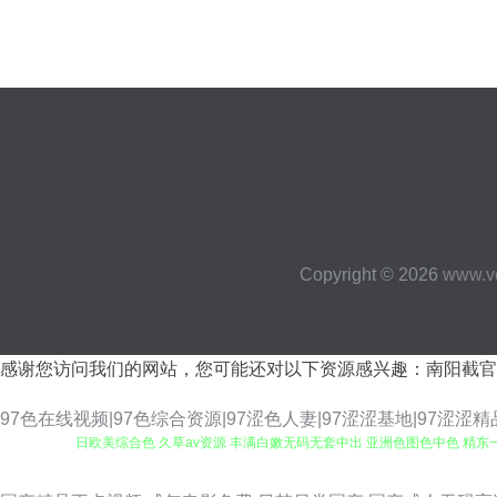
Copyright © 2026
www.ve
感谢您访问我们的网站，您可能还对以下资源感兴趣：南阳截官
97色在线视频|97色综合资源|97涩色人妻|97涩涩基地|97涩涩精
日欧美综合色 久草av资源 丰满白嫩无码无套中出 亚洲色图色中色 精东一
人91 成人3D动漫 最新在线国产色网址 欧美日韩国产另类在线 韩国无码黄