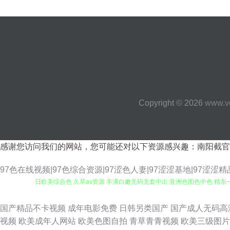
Copyright © 2026
www.ve
感谢您访问我们的网站，您可能还对以下资源感兴趣：南阳截官
97色在线视频|97色综合资源|97涩色人妻|97涩涩基地|97涩涩精
日欧美综合色 久草av资源 丰满白嫩无码无套中出 亚洲色图色中色 精东一
人91 成人3D动漫 最新在线国产色网址 欧美日韩国产另类在线 韩国无码黄
国产精品不卡视频
成年电影免费
日韩另类国产
国产成人无码高
视频
欧美成年人网站
欧美色图自拍
青草青青视频
欧美三级图片
频导航 先锋蜜臀蜜桃资源 亚洲天堂成人天美 欧美成人福利 97超碰免费公