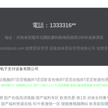
電話：1333316**
地址：河南省安陽市北關區勝利路南段路西100米袁林景區
szkijarat.com
游覽景區管理
安陽袁林景區管理有限公司
游覽景
电子支付设备有限公司
品视频|97涩涩视频|97涩涩影音先锋|97涩涩在线|97涩涩资源伦理
级特黄A片 尤物网站永久 国产三级片入口 51色情视频 黄色A篇免费视频 91国产福
色片 91丝袜白虎 欧美成人专区 97国产资源 欧美a人大片精品 97sese在线视频 
潮
国产在线高清视频
国产福利专区
欧美性爱-第1页
丝袜女同番
国产福利资源在线
91午夜激情一区
狠狠撸视频网站
欧美影院
开 青娱乐好屌色 中日黄色网址在线观看 不卡的av网站 国产系列精品久无 91九色在线