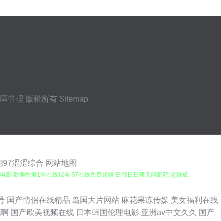
區管理
版權所有
Sitemap
|97涩涩综合
网站地图
利电影 欧美性爱1区在线观看 97在线免费超碰 日韩日日爽无码影院 超踫成
第一宅男AV导航入口 亚洲知名国产VA 超碰成人天堂AV导航 欧美A片性爱视
号
国产情侣在线精品
岛国大片网站
麻花果冻传媒
美女福利在线
嗯啊
国产欧美视频在线
日本韩国伦理电影
亚洲av中文久久
国产
久久 蜜桃精品福利一区 97mm美眉福利视频 麻豆精品13p 91乱子伦国