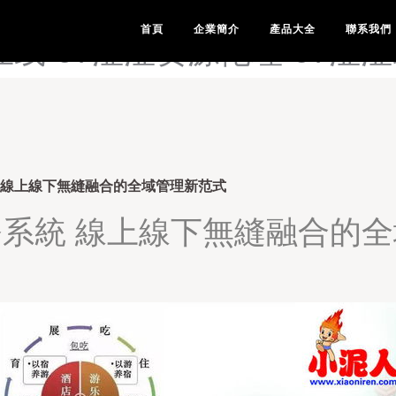
-97涩色人妻-97涩涩基地-
首頁
企業簡介
產品大全
聯系我們
在线-97涩涩资源伦理-97涩
 線上線下無縫融合的全域管理新范式
系統 線上線下無縫融合的