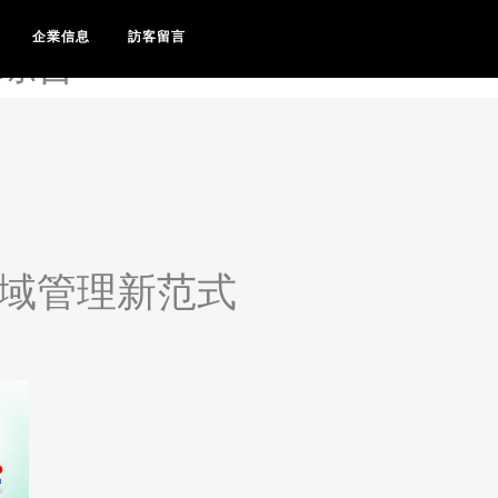
97涩涩精品视频-97涩涩视
企業信息
訪客留言
涩综合
全域管理新范式