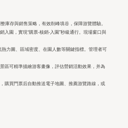
調整庫存與銷售策略，有效削峰填谷，保障游覽體驗。
入園，實現“購票-核銷-入園”秒級通行。現場窗口與
客流熱力圖、區域密度、在園人數等關鍵指標。管理者可
景區可精準描繪游客畫像，評估營銷活動效果，并為
，購買門票后自動推送電子地圖、推薦游覽路線，或