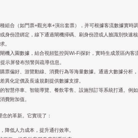
種組合（如門票+觀光車+演出套票），并可根據客流數據實時
或身份證綁定，線下通過閘機掃碼、刷身份證或人臉識別快速核銷
求。
閘機入園數據，結合視頻監控與Wi-Fi探針，實時生成景區內
場提示屏發布預警與疏導信息。
購票偏好、游覽動線、消費行為等海量數據。通過大數據分析，
差異化定價及長遠規劃提供數據支撐。
的智慧停車、智能導覽、餐飲零售、設施預訂等系統打通。例如
消費附加值。
理念的革新。它實現了：
，降低人力成本，提升通行效率。