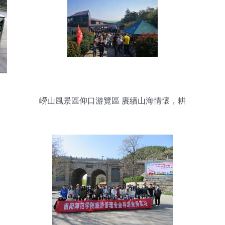
嶗山風景區仰口游覽區 賡續山海情懷，耕
耘景區管理之道