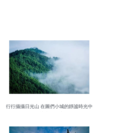
行行攝攝日光山 在圖們小城的靜謐時光中
尋訪山間仙境