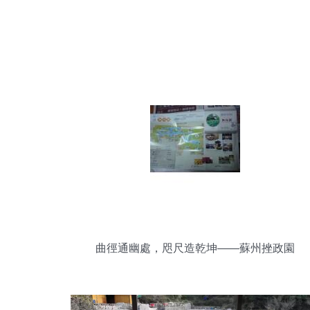
曲徑通幽處，咫尺造乾坤——蘇州挫政園
精品游全攻略