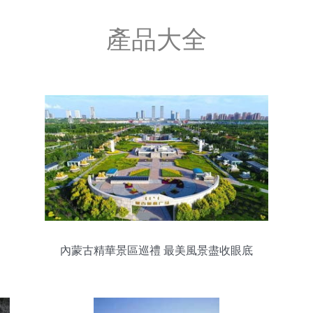
產品大全
內蒙古精華景區巡禮 最美風景盡收眼底