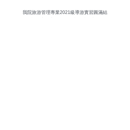
我院旅游管理專業2021級導游實習圓滿結
束 深度探索景區管理水平升維之道