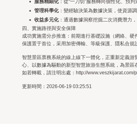
服務精細化
：從“一刀切”服務轉向個性化、預
管理科學化
：變經驗決策為數據決策，使資源調
收益多元化
：通過數據洞察挖掘二次消費潛力，
四、實施路徑與安全保障
成功實施需分步推進：前期進行基礎設施（網絡、硬
保護置于首位，采用加密傳輸、等級保護、隱私合規
智慧景區票務系統的線上線下一體化，正重新定義游
心、以數據為驅動的新型智慧旅游生態系統，為景區
如若轉載，請注明出處：http://www.veszkijarat.com/pro
更新時間：2026-06-19 03:25:51