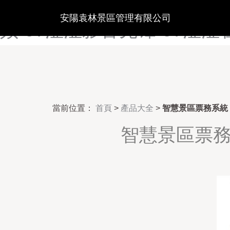
97色在线视频-97色综合资源
安陽袁林景區管理有限公司
频-97涩涩影音先锋-97涩涩
當前位置：
首頁
>
產品大全
>
智慧景區票務系統
智慧景區票務