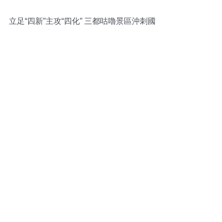
立足“四新”主攻“四化” 三都咕嚕景區沖刺國
家4A級旅游景區創建