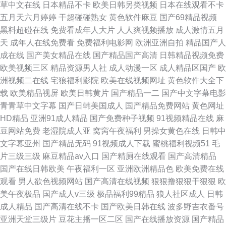
草中文在线
日本精品不卡
欧美日韩另类视频
日本在线观看不卡
五月天六月婷婷
干超碰碰熟女
黄色软件麻豆
国产69精品视频
黑料超碰在线
免费看成年人大片
人人爽视频播放
成人激情五月
天
成年人在线免费看
免费福利电影网
欧洲亚洲自拍
精品国产人
成在线
国产美女精品在线
国产精品国产高清
日韩精品视频免费
欧美视频三区
精品资源男人社
成人动漫一区
成人精品区国产
欧
洲视频二在线
宅狼福利影院
欧美在线视频网址
黄色软件大全下
载
欧美精品视屏
欧美日韩黄片
国产精品一二
国产中文字幕电影
青青草中文字幕
国产日韩美国成人
国产精品免费网站
黄色网址
HD精品
亚洲91成人精品
国产免费种子视频
91视频精品在线
麻
豆网站免费
老湿院成人亚
窝窉午夜福利
男操女黄色在线
日韩中
文字幕亚州
国产精品无码
91视频成人下载
蜜桃福利视频51
毛
片三级三级
麻豆精品av入口
国产精厕在线观看
国产高清精品
国产在线日韩欧美
午夜福利一区
亚洲欧洲精品色
欧美免费在线
观看
男人欲色视频网站
国产高清在线视频
狠狠撸狠狠干狠狠
欧
美午夜极品
国产成人v三级
极品福利99精品
狼人社区成人
日韩
成人精品
国产高清在线不卡
国产欧美日韩在线
波多野吉衣番号
亚洲天堂三级片
豆花主播一区二区
国产在线播放资源
国产精品