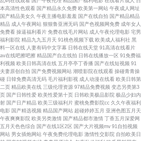
乱码在线观看
国产午夜伦理
精品国产福利电影
在线看片成人
日
中文不卡在线 五月涩涩社区 亚洲伦理片A片 欧美a级片第一页 欧美aa盗摄
本高清性色观看
国产精品永久免费
欧美第一网站
午夜成人网址
国产精品美女久
午夜主播电影羞羞
国产在线自拍
国产精品精品
大香蕉夜夜撸 亚洲狼人社区 福利视频91 91fuliwang 香蕉亚洲色图 91社成人
精品
成人午夜网站
狠狠鲁亚洲无码
国产色视频网免费
成年女人
免费看
操逼福利看片
免费在线毛片网站
成人午夜伦理电影
宅男
电影视频 丝袜后入在线 国产91视频3p 亚洲娱乐婷婷五月花 97成人韩影院
福利影院
精品九九五月天
91桃色视频下载
欧美成人福利社
黑
料一区在线
人妻有码中文字幕
日韩在线天堂
91高清在线看片
香蕉avav 狼人影院18 97日韩精选 五月天怡红院成人 91在线视频导航 微拍
av在线吧擦吧擦
精品国产自左线拍
日韩在线播放一区
91免费福
利视频
欧美日韩高清在线
五月亭亭丁香播
国产在线短视频
91
福利91 欧美h版电影在线观看 白洁在线视频 国产原创中文在线 97人操免费
夫妻原创自拍
国产免费视频网站
潮喷影院在线观看
操碰青青操
碰
日韓免费高清无码
毛片福利影视
成人动漫在线看
欧美日韩第
公开视频 五月天婷在线 黄色AV一级片 97久久在线 亚洲A性爱视频 萌白酱金
二页
精品欧美在线
三级伦理资源
97精品免费视频
变态另类第3
页
国产日韩性爱
欧美性爱第十页
日韩欧美极品影院
极品少妇内
色黑丝 WWW色天使网站 伊人午夜激情 日韩在线论坛色欲AV 国产在线海角
射
国产日产精品
欧美三级福利片
蜜桃免费影院cc
久久午夜福利
电影
国产精选视频
精品国产网站
超碰婷婷五月
亚洲色图五月天
97论坛视频播放 黑丝亚洲无码 AV青青草原 激情另类qvod 91成人淫淫一区
午夜爽爽影院
欧美另类激情
国产精品都市激情
丁香五月深爱网
五月天色色综合
国产在线1区2区
国产大片视频mv
91自拍视频
色色亚洲自拍 国产精品有码视频 91丝袜人妻 性福福利久久 老司机福利ae入
网站
男女插炮网站
午夜免费伦理电影
激情性交影院
自拍欧美日