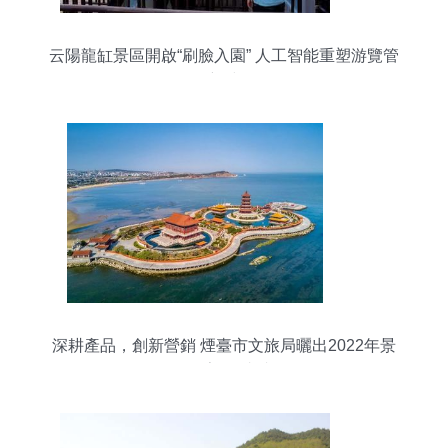
云陽龍缸景區開啟“刷臉入園” 人工智能重塑游覽管
理新時代
深耕產品，創新營銷 煙臺市文旅局曬出2022年景
區管理亮眼“成績單”