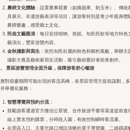
農耕文化體驗
：設置農事競賽（如摘蘋果、剝玉米）、傳統
具展示、非遺技藝表演等項目，讓游客特別是青少年親身體
農耕樂趣，感受鄉土文化。
民俗文藝匯演
：每日安排嗩吶、剪紙、旬邑民歌等地方特色
藝演出，豐富游覽內容。
金秋攝影與寫生
：依托旬邑壯麗的秋色和鄉村風貌，舉辦主
攝影大賽及藝術家寫生活動，吸引藝術愛好者前來創作。
二、 景區游覽管理全面升級，保障游客舒心暢游
為應對節慶期間可能出現的客流高峰，各景區管理方提前謀劃，
措并舉優化服務：
智慧導覽與預約分流
：
鼓勵游客通過官方微信公眾號、合作旅游平臺等渠道提前進
線上實名預約購票，分時段入園，有效控制瞬時客流量。
在景區入口、主要岔路口增設清晰的電子導覽圖、二維碼講