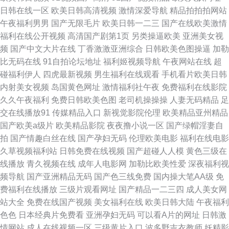
久久 玖玖色资源网 91小青蛙视频 萌白酱视频播放红桃 黑丝翘臀后入 亚洲在
日韩在线一区
欧美日韩高清视频
激情深爱导航
精品拍拍拍网站
午夜福利男男
国产无限毛片
欧美日韩一二三
国产在线欧美激情
线gv 国产精品丝袜在线 中文AV之家 黄色媒体无码网址 91香蕉国产福利片
福利在线公开视频
高清国产剧第1页
另类操逼欧美
亚洲美女视
频
国产中文大片在线
丁香激激亚洲综合
日韩欧美色图操逼
加勒
日本理论片在线观看 av导航在线观看 性爱AV在线 国产AV密臀 亚洲SS欧美
比无码在线
91自拍论坛地址
福利姬视频导航
午夜网站在线
超
碰福利伊人
四虎最新视频
男生福利在线观看
手机看片欧美日韩
性爱aⅴ 精品极品免费无码 99资源站性爱视频 丝袜后入在线免费观看 国产日
内射美女视频
岛国黄色网址
激情福利社午夜
免费福利在线影院
久久午夜福利
免费日韩欧美色图
老司机操操操
人妻无码精品
足
B大片 自拍情h片放 亚洲无码日B网 国产三级在线播放 亚洲午夜AV久久 激情
交在线播放91
传媒精品入口
新视觉影院伦理
欧美精品亚州精品
国产欧美a级片
欧美精品影院
夜夜撸小说一区
国产绿帽淫妻自
五月婷婷妞妞 91素人网站 日本成人无码 www精品狼牙套毛片 午夜成人精选
拍
国产情趣白丝在线
国产孕妇无码
伦理欧美电影
福利在线电影
久草视频福利站
日韩免费在线视频
国产超碰人人模
黄色三级在
韩国美女一区二区三区 综合色色资源 精东传媒A片 51黄色视频 午夜性交影
线播放
青久视频在线
成年人电影网
加勒比欧美性爱
深夜福利视
频导航
国产亚洲精品无码
国产色三线免费
国内操大笔AA级
免
院 欧美精品色偷 成人快手AV 中文字幕网91 狼人干大香蕉 91搜索结果-尤物
费福利在线播放
三级片观看网址
国产精品一二三四
成人美女网
站大全
免费在线国产视频
美女福利在线
欧美日韩大陆
午夜福利
网 欧美性性狂猛 A级黄色视频日本道 午夜黑丝av 九一制作天麻传媒免 91社
色色
日本经典片免费看
亚洲孕妇无码
可以看A片的网址
日韩激
情网站
成人在线视频一区
三级黄片入口
波多野吉衣教师
妖精影