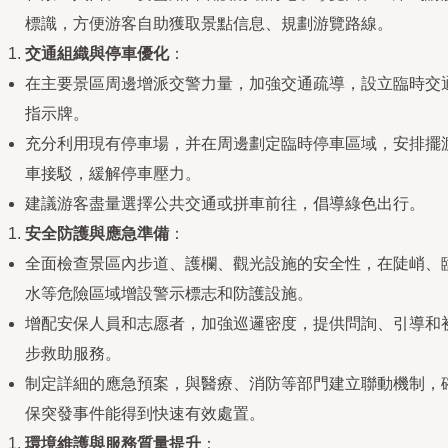
標識，方便游客自助獲取景點信息、規劃游覽路線。
交通組織與停車優化
：
在主要景區周邊增派交警力量，加強交通疏導，設立臨時交
指示牌。
充分利用現有停車場，并在周邊劃定臨時停車區域，安排擺
車接駁，緩解停車壓力。
建議游客盡量選擇公共交通或拼車前往，倡導綠色出行。
安全防護與應急準備
：
全面檢查景區內步道、護欄、觀光設施的安全性，在陡峭、
水等危險區域增設警示標志和防護設施。
增配安保人員和志愿者，加強巡邏密度，提供問詢、引導和
步救助服務。
制定詳細的應急預案，與醫療、消防等部門建立聯動機制，
保突發事件能得到快速有效處置。
環境維護與服務質量提升
：