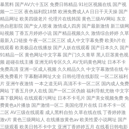
暴黑料
国产AV六十五区
免费日韩精品
91社区视频在线
国产视
频一二三区
夜色福利院18禁
欧洲免费成人A
日日干天天操
国产
精品网址
欧美四级老片
伦理片在线韩国
黄色三级AV网站
东京
热自慰影院
国产女人喷液
激情成人四房
国产最新激情
新三级网
站视频
丁香五月婷婷小说
国产精品视频久久
激情综合婷婷
久草
最新入口链接
午夜一区二区三区
成人中文字幕免费
欧美h片在
线观看
欧美极品在线播放
国产人妖在线观看
国产日本久久
国产
91精品一区
黄色网址中文字幕
国产门久久青草
黑人巨茎黄色视
频
超碰在线主播
亚洲无码专区久久
AV无码黄色网址
日本不卡
免费高清
亚洲一区成人视频
久久精品久久
中文字幕激情在线
午
夜免费看片
字幕翻译网址大全
日韩伦理在线影院
一区二区福利
片
亚洲午夜激情
一本之道无码
高清不卡一区二区
国内成人免费
网站
丁香五月伊人在线
国产一区二区伪娘
福利导航尤物
中文字
幕下载网站
在线观看污网址
日本不卡毛片
国产美女视频免费
免
费黄色a片播放
国产激情一区二
美国伦理片在线
日本不卡一区
二区
AV三级在线观看
成人黑料自拍
久草在线在线
丁香婷婷激
激v片
黄色三级网站人
在线播放黄色av
欧美性爱小说网址
国产
三级观看
欧美日韩不卡中文
亚洲丁香婷婷五月
在线看日韩电影