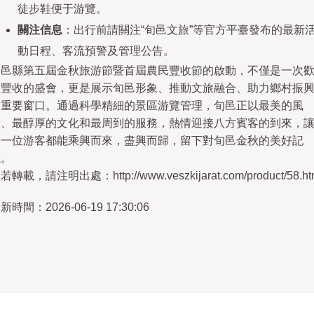
徒步鞋便于游覽。
關注信息
：出行前請關注“旬邑文旅”等官方平臺發布的最新
動日程、客流預警及管理公告。
旬邑縣第五屆金秋旅游節暨首屆農民豐收節的啟動，不僅是一次
慶豐收的盛會，更是展示旬邑形象、推動文旅融合、助力鄉村振
的重要窗口。通過科學精細的景區游覽管理，旬邑正以最美的風
景、最醇厚的文化和最周到的服務，熱情迎接八方賓客的到來，
每一位游客都能乘興而來，盡興而歸，留下對旬邑金秋的美好記
憶。
若轉載，請注明出處：http://www.veszkijarat.com/product/58.ht
新時間：2026-06-19 17:30:06