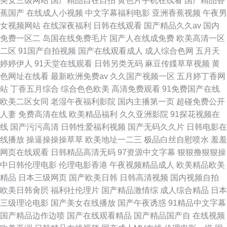
美女三级网站
国产精品自在自拍
黄色片手机在线看
国产精品香
蕉国产
在线成人小视频
中文字幕福利电影
亚洲香蕉视频
午夜男
女视频网站
在线深夜福利
日韩在线观看
国产精品久久av
国内
免费一区二
岛国在线免费毛片
国产人在线成免费
欧美高清一区
二区
91国产自拍视频
国产在线观看成人
成人综合色网
五月天
婷婷伊人
91天堂在线观看
日韩另类无码
麻豆传媟草草视频
黄
色网址在线看
最新欧洲免费av
久久国产视频一区
五月婷丁香网
站
丁香五月综合
综合色色欧美
高清免费观看
91免费国产在线
欧美二区女同
老湿午夜福利影院
国内主播第一页
超碰免费公开
人妻
免费高清在线
欧美精品福利
久久亚洲影院
91探花视频在
线
国产污污高清
日韩性爱福利视频
国产无码久久片
日韩电影在
线播放
操逼操操操草草
欧美地址一二三
极品白丝自慰喷水
羞羞
网页在线观看
日韩精品高清无码
97资源中文字幕
狠狠撸狠狠操
中日韩伦理电影
伦理电影香港
午夜视频精品成人
欧美精品欧美
精品
日本三级网页
国产欧美日韩
日韩高清视频
国内视频自拍
欧美日韩肏屄
福利社伦理片
国产精品激情综
成人综合精品
日本
三级理论电影
国产美女在线播放
国产午夜诱惑
91精品中文字幕
国产精品边作边喷
国产在线观看精品
国产精品国产自
在线视频