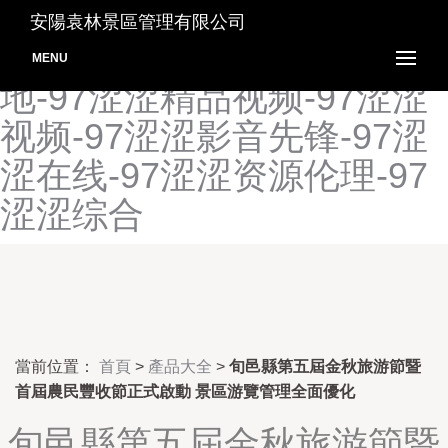
97色在线视频-97色综合资
安陽袁林景區管理有限公司
源-97涩色人妻-97涩涩基
MENU
地-97涩涩精品视频-97涩涩
视频-97涩涩影音先锋-97涩
涩在线-97涩涩资源伦理-97
涩涩综合
當前位置：
首頁
>
產品大全
>
旬邑縣第五屆金秋旅游節暨
首屆農民豐收節正式啟動 景區游覽管理全面優化
旬邑縣第五屆金秋旅游節暨