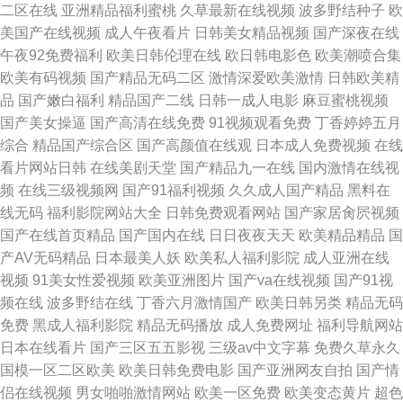
二区在线
亚洲精品福利蜜桃
久草最新在线视频
波多野结种子
欧
美国产在线视频
成人午夜看片
日韩美女精品视频
国产深夜在线
午夜92免费福利
欧美日韩伦理在线
欧日韩电影色
欧美潮喷合集
欧美有码视频
国产精品无码二区
激情深爱欧美激情
日韩欧美精
品
国产嫩白福利
精品国产二线
日韩一成人电影
麻豆蜜桃视频
国产美女操逼
国产高清在线免费
91视频观看免费
丁香婷婷五月
综合
精品国产综合区
国产高颜值在线观
日本成人免费视频
在线
看片网站日韩
在线美剧天堂
国产精品九一在线
国内激情在线视
频
在线三级视频网
国产91福利视频
久久成人国产精品
黑料在
线无码
福利影院网站大全
日韩免费观看网站
国产家居肏屄视频
国产在线首页精品
国产国内在线
日日夜夜天天
欧美精品精品
国
产AV无码精品
日本最美人妖
欧美私人福利影院
成人亚洲在线
视频
91美女性爱视频
欧美亚洲图片
国产va在线视频
国产91视
频在线
波多野结在线
丁香六月激情国产
欧美日韩另类
精品无码
免费
黑成人福利影院
精品无码播放
成人免费网址
福利导航网站
日本在线看片
国产三区五五影视
三级av中文字幕
免费久草永久
国模一区二区欧美
欧美日韩免费电影
国产亚洲网友自拍
国产情
侣在线视频
男女啪啪激情网站
欧美一区免费
欧美变态黄片
超色