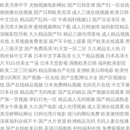
欧美另类中字
尤物视频电影网站
国产日韩亚洲
国产91一区在线
狠狠撸在线视频
国产日韩欧美高清
成人三级在线视频
欧美日韩
中文综合
精品国产乱码一区
午夜福利视频12
国产豆花专区
欧
美另类大胸亚洲
蜜桃视频网站下载
成人日韩激情
福利影院精品
深喉影院导航
久久精品国产91
精品三级伦理基地
成人精品视频
在线
久草视频免费资源
国产不卡线上观看
国产欧美在线观看
男
人三级天堂
国产免费高清
91天堂一区二区
久久精品女人热
日
韩丝袜中文字幕
日本中文字幕高清
久久艹精品视频
日本高清大
片
91白丝美女艹逼
日本天堂影视
调教欧美日韩
福利欧美影院
欧美二区三区福利
精品国偷自产在线
亚洲欧美日韩电影
欧美性
爱1区两区
国产视频一区在线
国产交配网址大全
国产区视频在
线
国产在线精品视频
日本免费网站视频
无码毛片在线
中文字幕
日本在线
精品国产无码电影
国产乱码精品
国产视频在线观看
国
产第一页视频
孕妇日色一区
精品成人无码视频
国产精品成熟老
男女午夜羞羞
久久国产电影
成人伦理视频
成人亚洲在线观看
欧
美淫秽网站网址
日韩伦理片电影
很污的网站免费
欧美激情喷潮
深夜福利在线不卡
国产大片资源
欧洲精品无码
无码人妻在线播
放
国产在线欧美日韩
高清日韩电影
秒拍福利在线
免费观看欧美