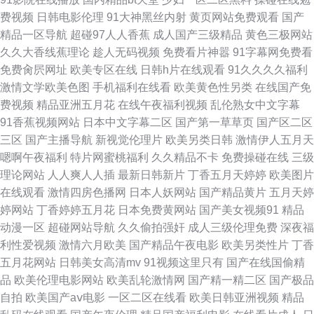
五区 国模视频秦先生 在线免费观看成人a片 91大香蕉伊人 欧美图色图片区
费视频
日韩电影伦理
91大神黑丝内射
黄页网站免费观看
国产
精品一区导航
超碰97人人香蕉
成人国产三级精品
黄色三极网站
东京热亚洲传媒 91久久九色偷拍视频 欧洲少妇一级高清视频 AV无毛网站 五
久久大香线蕉理论
趁人无码视频
免费看片神嚣
91字幕网免费看
免费肏屄网址
欧美专区在线
日韩h片在线观看
91久久久久福利
月丁香加勒比 日本精品在线观看17 www91在线观看 制服诱惑深爱网 少妇一
激情文学欧美色图
手机福利在线看
欧美黄色性另类
在线国产免
费视频
精品亚洲五月花
在线午夜福利视频
乱伦熟女中文字幕
区50 福利姬白浆导航 影音先锋色精东 另类图片婷婷五月天 97老师在线 91
91香蕉视频网站
日本中文字幕二区
国产第一草草页
国产区二区
三区
国产主播导航
新视觉伦理片
欧美另类日韩
激情伊人五月天
超碰在线导航 殴美日韩在线视频 成人A片无码免费 91黑丝欧美系列 蜜桃久
嗯啊午夜福利
特片网蜜桃福利
久久精品不卡
免费操碰在线
三级
理论网站
人人爽人人插
最新日韩新片
丁香五月天婷婷
欧美图片
久夜夜夜夜av www免费国产精品 亚洲欧美草一区 精东久久五月 av导航在线
在线观看
激情四房色播网
日本人妖网站
国产精品黄片
五月天婷
婷网站
丁香婷婷五月花
日本免费黄网站
国产美女视频91
精品
观看 香蕉视频黄色 极品福利导航 97无码理论 午夜色色电影 国产精品久久九
动漫一区
超碰网站导航
久久偷拍强奸
成人三级伦理免费
深夜福
利性爱视频
激情六月欧美
国产精品午夜电影
欧美另类性片
丁香
九优播 中文字幕精品社区 男女18禁网站 A片资源吧图片 亚洲精品A片免费看
五月花网站
日韩美女高清mv
91视频这里只有
国产在线国偷精
品
欧美伦理电影网站
欧美乱轮激情网
国产精一精二区
国产极品
久久性爱影视 av基地网最新网址 性爱五月天四房色播 狼友福利电影 97人妻
自拍
欧美国产aⅴ电影
一区二区在线看
欧美日韩亚洲视频
精品