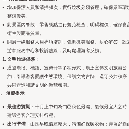
增加保潔人員和清掃頻次，實行垃圾分類管理，確保景區環
整潔優美。
對景區內餐飲、零售網點進行規范檢查，明碼標價，確保食
衛生與商品質量。
開展一線服務人員專項培訓，強調微笑服務、耐心解答，設
游客服務中心和投訴熱線，及時處理游客反饋。
文明旅游倡導
：
通過廣播、標語、宣傳冊等多種形式，廣泛宣傳文明旅游公
約，引導游客愛護生態環境、保護文物古跡、遵守公共秩序
共同營造和諧文明的游覽氛圍。
、 溫馨提示
最佳游覽期
：十月上中旬為旬邑秋色最濃、氣候最宜人之時
建議游客合理安排行程。
出行準備
：山區早晚溫差較大，請備好保暖衣物；穿著舒適