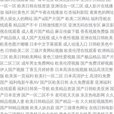
一区一区
欧美日韩在线资源
亚洲综合一区二区
成人影片在线播
放
福利社黄色片
国产午夜在线播放
红杏福利影院
着黄色的网址
男人插女人的网站
国产a国产片国产
欧美二区网站
福利导航在
线观看
精品国产不卡
日韩激情图片区
亚洲无码在线专区
麻豆影
视在线观看
成人看片国产精品
麻豆传媒下载
香蕉视频免费版
国
产精品狼人
成人国产无线视
成人午夜性视频
亚洲在线日韩欧美
欧美色图片嘟嘟
日本中文字幕观看
成人动漫入口
日韩欧美色中
色
日韩欧美二区
三级片黄网站视频
欧美伦理在线观看
欧洲精品
三区
欧美日韩欧美网站
黄色三级性爱视频
国产极品精品
国产片
区二区三区
成年男女免费网站
欧美伦理视频
国产免费淫秽视频
伊人国产视频
丁香五月婷婷香
日本高清在线视频
精品高清完整
版
欧美第一页福利
欧美行一区二区
日本高清护士
高清91免费
国产
福利电影午夜AV
国产区欧美日韩
永久免费观看
亚洲福利
在线观看
福利日韩第一导航
欧美精品资源
国产日韩欧美亚洲
国
产日本亚洲
国产一区二区不卡
老司机天天操
东京热电影网
久久
精品视频人妻
欧美日韩精品区
国产精品一在
久久精彩视频黑料
国产99精品视频
欧美人妖自蔚
国产三级黄色网址
在线日韩电影