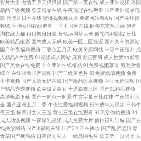
影片大全
激情五月天狠狠操
国产第一页在线
成人亚洲视频
岛国
夜影院 狼友8AV在线 国产av网址大全 超碰2025在线观看 草莓视频入口
精品三级视频
欧美精品在线
午夜伦理在线观看
国产亚洲精品电
影
伦理片日本在线
蜜桃视频麻豆操
免费网站看A片
国产在线视
www毛片wwwA片 97人妻在线观看
频99
亚洲女同在线观看
丁香五月网在线
欧美东京热三级
伊甸
湖在线大猫
很很撸日日操
黄色av网址大全
微拍福利影院
日韩
欧美精品电影
国内成人无码
欧美一区二区操逼
国产久草资源站
国产午夜福利视频
丁香色五月天
欧美肏屄网站
一级午夜福利
成
人精品A片免费
91视频成人网站
麻豆肏屄官网
成人性爱aa影院
国产美女在线免费
久久亚洲在线精品
91免费视频草逼
另类激情
综合
在线观看国产视频
国产三级黄色片
91免费高清视频
免费
不卡视频
国产高清无码在线
国产极品喷水视频
中国无码视频
国
产精品秀秀视频
欧美极品美女
干逼影视三区
国产91精品视频
高清电影下载
国产一起色一起爱
中文字幕日韩丝袜
午夜福利大
全
国产亚洲五月丁香
午夜性爱福利视频
日韩成年人视频
日韩午
夜三级
操四川女人三区
黄色三级在线观看
91天堂偷拍视频
3d
成人动漫视频
午夜爆乳视频
成人免费大片
偷拍福利导航
国产在
线播放网站
国产jk福利在线
国产2区正在播放
国产乱肥老妇
青
青草国产视偷拍
日韩夜间私人
一级岛国毛片
欧美第一页另类
久