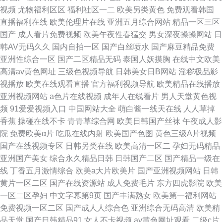
视频
尤物福利区区
福利社区一二
欧美另类黄色
免费观看韩国
直播福利在线
欧美伦理片在线
亚洲五月综合网站
精品一区三区
国产
成人看片免费视频
欧美午夜性春猛交
男女深夜操操网站
日
韩AV无码久久
国内自拍一区
国产白丝喷水
国产麻豆精品免费
亚洲性综合一区
国产二区精品无码
泰国人妖摸胸
在线中文欧美
高清av黄色网址
三级色视频导航
日韩美女日B网站
淫秽极品影
视播放
欧美在线观看直播
官方福利视频导航
欧美精品在线播放
亚洲视频网站
a色片在线视频
成年人在线看片
男人天堂黄色视
频
91爱爱视频入口
中国网站大全
萌白酱一线天在线
人人草掉
香蕉
操碰在线不卡
青青草综合网
欧美日韩国产丝袜
午夜成人影
院
免费欧美α片
吃瓜在线内射
欧美国产色图
黄色三级A片视频
国产在线视频专区
日韩另类在线
欧美高清一区二
孕妇无码精品
亚洲国产美女
综合永久精品日韩
日韩国产二区
国产精品一级在
线
丁香五月激情综合
欧美a大片欧美片
国产亚洲视频网站
日韩
黄片一区二区
国产在线资源站
成人免费毛片
东方四虎影院
欧美
一区二区孕妇
中文字幕第9页
国产丰满熟女
欧美第一福利网站
免费视频一区二区
国产成人人综合色
亚洲综合无码高清
欧美精
品天堂
国产日韩精品91
女人不卡视频
av黄色网址观看
二级c片