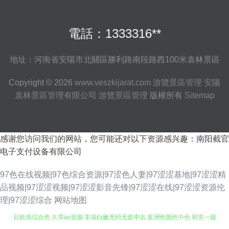
電話：1333316**
地址：河南省安陽市北關區勝利路南段路西100米袁林景區
Copyright © 2026
www.veszkijarat.com
游覽景區管理
安陽
袁林景區管理有限公司
游覽景區管理
版權所有
Sitemap
感谢您访问我们的网站，您可能还对以下资源感兴趣：南阳截官
电子支付设备有限公司
97色在线视频|97色综合资源|97涩色人妻|97涩涩基地|97涩涩精
品视频|97涩涩视频|97涩涩影音先锋|97涩涩在线|97涩涩资源伦
理|97涩涩综合
网站地图
日欧美综合色 久草av资源 丰满白嫩无码无套中出 亚洲色图色中色 精东一级