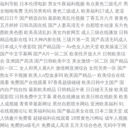
福利导航
日本伦理电影
男女午夜福利视频
有点黄色三级毛片
男
女啪啪免费
无码另类有码
黄色三级成人
欧美福利17成人
老湿
机日日干
国产精选自拍
最新欧美乱伦视频
丁香五月六月
黄黄色
五月婷婷
日韩岛国在线
国产人妻高清无卡
自慰喷水动漫
东方色
图欧美色图
欧美高清乱妇
美女内射网页
成人三级在线播放
日韩
精品电影在线
91大神内射在线
三级片第一页
国产高清无码成人
日本成人午夜影院
国产精品国一
Av色女人的天堂
欧美操逼三区
国产中文字幕网
国产A片一区二区
欧美性开放大片
日韩欧美综
合
亚洲国产高清
国产日韩欧美中文
美女激情一区二区
国产精品
区一区二
女人和男人黄A片
激情网亚洲综合
女同另类一区
国产
熟女不卡视频
欧美人o型血多吗
欧美国产精品一
欧美综合在线
观看
免费国产在线观看
97香蕉超级碰碰
欧美日韩中文国产
国
内自产拍自拍
最新欧美精品
日韩精品午夜
日日碰天天操
欧美屁
屁影院
日韩免费中文字幕
黄色在线播放
欧美日韩在线欧美
欧美
人成视频
青青草最新网址
黑丝自慰喷水网站
亚洲欧美福利
91
在线视频论坛
欧美福利站站
国产极品美女在线
日本三级天堂
成
人情趣片免费看
超碰福利在线观看
18禁黄色污网站
成年人视频
网站
免费的a级毛片
免费成人高清
五月天综合色色
无码中字网