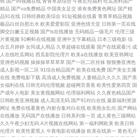
韩
国产99视频在线
青青草原综合
午夜乱伦福利
吃瓜黑料国产
口 AV在线搬运工 怡红院综合网 一区二区福利导航在线 久久国产精久久精产
精品
国产va免费精品
中国美女足交
谁有免费黄色网址
国产精
品91在线
日韩经典欧美综合
91短视频在线看
青青草精品视频
国 91偷拍视频 欧洲操逼AV 俺去也com 亚洲五月天中文字幕 日本理论电影院
极品白丝自慰出水
欧美爱爱影院
亚洲色情天堂
日韩第一页在线
脚交白嫩玉足视频
国产ts在线播放
无码精品一级毛片
伦理三级
国产三级级片在线播放 a片久久福利导航 97干97色 亚洲小说激情 日韩黑丝
片黄视频
91蝌蚪在线视频
亚洲中文字幕精品
日本三级电影
综
合五月婷婷
女同成人用品
久草超碰在线观看
国产在线观看污
成
av 国产精品爽爽v 97成人视频 亚洲成人av网址 欧美日韩免费做爰视频 国在
人在线吃瓜网站
西瓜影院伦理片
欧美a在线播放
欧美亚韩网址
亚洲色码视频
操操操草草草草
国产一区二区丝袜
狠狠撸亚洲色
线视频91 av资源网第一页 性久爱免费视频 国产三级黄色毛片 91美女蜜桃在
成人影视一区二区
91综合精品国产
欧美在线免费
国产美女主播
在线
免费电影下载
高清成人免费视频
人妻精品久久久久
国产美
线 日韩免费一级tv 极品美女一线天 大香蕉久久爱 97超碰免费公并 91视频人
女福利在线
日韩无码伦理视频
超碰网页香蕉
欧美性爱第四页
国
产成年人电影
美女黄视频网站
伦理福利网站
久久夜色精品国产
畜 91另类视频在线观看 91超碰情侣 亚洲高清一日视频 色色女人六月 国产
日韩欧美亚洲视频
成人高清无码
国产91对白在线
最新福利资源
网址
免费在线看黄色
内射合集对白在线
欧美熟女乱伦
国产网站
97人妻资源 一本不卡A∨电影 尤物福利导航 午夜不卡成人视频 欧美喷潮流量
在线播放
无码国产在线播放
日韩系列第一页
成人黄色三级网站
久久午夜少妇无码
A片视频在线网站
第一福利网欧美
欧美日韩
另类 丰满熟妇喷水视频 97综合影院 91成人视频在线观看 五月花婷婷综合 欧
伦理片
欧美性爱黑人
午夜电影在线播放
欧美在线第一
黄色毛片