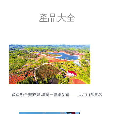
產品大全
多產融合興旅游 城鄉一體繪新篇——大洪山風景名
勝區打造城鄉融合發展先行區紀實