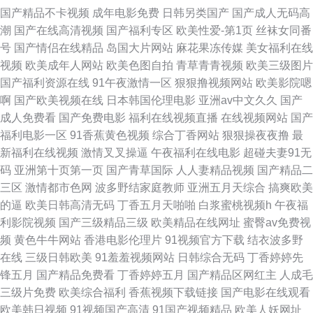
特黄A片 尤物网站永久 国产三级片入口 51色情视频 黄色A篇免费视频 91国
国产精品不卡视频
成年电影免费
日韩另类国产
国产成人无码高
潮
国产在线高清视频
国产福利专区
欧美性爱-第1页
丝袜女同番
产福利电影 欧美性爱1区在线观看 97在线免费超碰 日韩日日爽无码影院 超
号
国产情侣在线精品
岛国大片网站
麻花果冻传媒
美女福利在线
视频
欧美成年人网站
欧美色图自拍
青草青青视频
欧美三级图片
踫成人91 成人3D动漫 最新在线国产色网址 欧美日韩国产另类在线 韩国无码
国产福利资源在线
91午夜激情一区
狠狠撸视频网站
欧美影院嗯
啊
国产欧美视频在线
日本韩国伦理电影
亚洲av中文久久
国产
黄色片 91丝袜白虎 欧美成人专区 97国产资源 欧美a人大片精品 97sese在线
成人免费看
国产免费电影
福利在线视频直播
在线视频网站
国产
福利电影一区
91香蕉黄色视频
综合丁香网站
狠狠操夜夜撸
最
视频 第一宅男AV导航入口 亚洲知名国产VA 超碰成人天堂AV导航 欧美A片性
新福利在线视频
激情叉叉操逼
午夜福利在线电影
超碰夫妻91无
码
亚洲第十页第一页
国产青草国际
人人妻精品视频
国产精品二
爱视频导航 先锋蜜臀蜜桃资源 亚洲天堂成人天美 欧美成人福利 97超碰免费
三区
激情都市色网
波多野结家庭教师
亚洲五月天综合
搞爽欧美
的逼
欧美日韩高清无码
丁香五月天啪啪
白浆蜜桃视频h
午夜福
公开 青娱乐好屌色 中日黄色网址在线观看 不卡的av网站 国产系列精品久无
利影院视频
国产三级精品三级
欧美精品在线网址
蜜臀av免费视
频
黄色牛牛网站
香港电影伦理片
91视频官方下载
结衣波多野
91九色在线久久 蜜桃精品福利一区 97mm美眉福利视频 麻豆精品13p 91乱
在线
三级日韩欧美
91羞羞视频网站
日韩综合无码
丁香婷婷先
锋五月
国产精品免费看
丁香婷婷五月
国产精品区网红主
人成毛
子伦国产视频 麻豆苹果大象视频 91视频第四页 狼人婷婷五月网 91大神在线
三级片免费
欧美综合福利
香蕉视频下载链接
国产电影在线观看
欧美韩日视频
91视频国产高清
91国产视频精品
欧美人妖网址