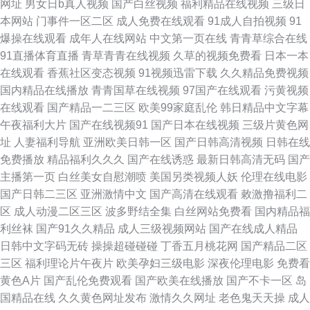
网址
男女日b真人视频
国产白丝视频
福利精品在线视频
三级日
美性爱A一级视频 久久看看AV52 俺也要去色播 91中文在线 亚洲综合尤物 日
本网站
门事件一区二区
成人免费在线观看
91成人自拍视频
91
爆操在线观看
成年人在线网站
中文第一页在线
青青草综合在线
韩A毛免费 老湿机你懂得 超碰在线资源97芒果 91熟妇视频导航 亚洲视频第
91直播体育直播
青草青青在线视频
久草的视频免费看
日本一本
在线观看
香蕉社区变态视频
91视频迅雷下载
久久精品免费视频
一页 日韩免费一级一级A片 国产在线91肉丝 99r这里只有精品3 ts人妖交友
国内精品在线播放
青青国草在线视频
97国产在线观看
污黄视频
在线观看
国产精品一二三区
欧美99家庭乱伦
韩日精品中文字幕
网站 av视屏资源 97超碰在线资源站 亚洲天天拍拍 日韩h片在线观看 国内情
午夜福利大片
国产在线视频91
国产日本在线视频
三级片黄色网
址
人妻福利导航
亚洲欧美日韩一区
国产日韩高清视频
日韩在线
侣视频在线91 av影院传媒 91热在线视频 亚洲少妇欧美黄色片 亚洲成人美女
免费播放
精品福利久久久
国产在线诱惑
最新日韩高清无码
国产
主播第一页
白丝美女自慰潮喷
美国另类视频人妖
伦理在线电影
AV 涩涩视频久久 日韩色94色 久久月麻豆传媒 国产尤物一区二区三区 99精
国产日韩二三区
亚洲激情中文
国产高清在线观看
敕激撸福利二
区
成人动漫二区三区
波多野结全集
白丝网站免费看
国内精品福
品热看 淫乱性国产二区 最新av在线导航 97色色电影网 夜色资源av网 日韩不
利丝袜
国产91久久精品
成人三级视频网站
国产在线成人精品
日韩中文字码无砖
操操超碰碰碰
丁香五月桃花网
国产精品二区
卡在线 青青草公开15 欧美午夜一区高清视频 免费av网站 国产丝袜a片 波多
三区
福利理论片午夜片
欧美孕妇三级电影
深夜伦理电影
免费看
黄色A片
国产乱伦免费观看
国产欧美在线播放
国产不卡一区
岛
野洁衣东京热 97精品爱爱视频 亚洲色图天堂 青青草影院最新地址2 老湿午
国精品在线
久久黄色网址发布
激情久久网址
老色鬼天天操
成人