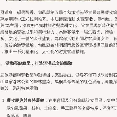
秋風送爽，碩果飄香。旬邑縣第五屆金秋旅游節暨首屆農民豐收
在萬眾期待中正式拉開帷幕。本屆節慶活動以“慶豐收、游旬邑、
振興”為主題，深度融合鄉村旅游與農耕文化，旨在展現新時代旬
農業發展的豐碩成果和獨特魅力，為游客帶來一場集觀光、體驗
美食、文化于一體的金秋盛宴。為確保活動期間游客獲得安全、
序、優質的游覽體驗，旬邑縣各相關部門及景區管理機構已提前
署，推出一系列精細化、人性化的游覽管理措施。
一、 活動亮點紛呈，打造沉浸式文旅體驗
本屆旅游節與豐收節聯動舉辦，亮點突出。游客不僅可以欣賞到
門山國家森林公園的層林盡染、馬欄革命舊址的紅色底蘊，還能
度參與一系列特色活動：
豐收慶典與農特展銷
：在主會場及部分鄉鎮設立展區，集中
示旬邑蘋果、核桃、土蜂蜜、手工藝品等名優特產，游客可
場品嘗、購買。